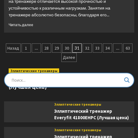
на тренажере отличается высокой прочностью и
(Лучшая
устойчивостью к различным нагрузкам. Занятия на
цена)
тренажере абсолютно безопасны, благодаря его...
Прочитать
Читать далее
больше
о
Угловой
Пагинация
кроссовер
Назад
1
…
28
29
30
31
32
33
34
…
63
DAP
записей
Далее
Hasttings
Digger
HD021-
Эллиптические тренажеры
1
Эллиптический тренажер DFC E8745T
(Лучшая
(Лучшая цена)
цена)
Эллиптические тренажеры
Эллиптический тренажер
Everyfit 41800EHPC (Лучшая цена)
Эллиптические тренажеры
Эллиптический тренажер