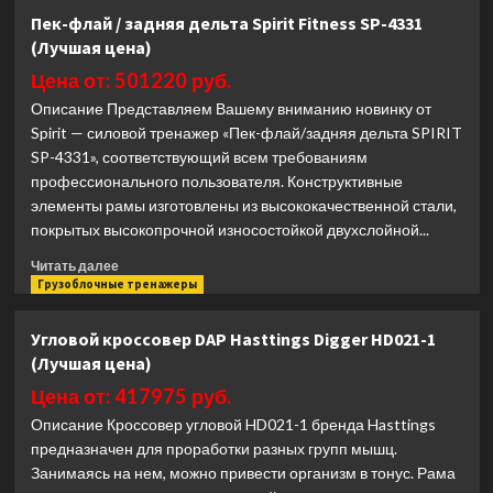
Жим
Пек-флай / задняя дельта Spirit Fitness SP-4331
от
(Лучшая цена)
груди
наклонный
Цена от: 501220 руб.
вниз
Описание Представляем Вашему вниманию новинку от
широким
Spirit — силовой тренажер «Пек-флай/задняя дельта SPIRIT
хватом
SP-4331», соответствующий всем требованиям
Matrix
Fitness
профессионального пользователя. Конструктивные
MAGNUM
элементы рамы изготовлены из высококачественной стали,
MG-
покрытых высокопрочной износостойкой двухслойной...
PL15
(Лучшая
Прочитать
Читать далее
цена)
больше
Грузоблочные тренажеры
о
Пек-
Угловой кроссовер DAP Hasttings Digger HD021-1
флай
(Лучшая цена)
/
задняя
Цена от: 417975 руб.
дельта
Описание Кроссовер угловой HD021-1 бренда Hasttings
Spirit
предназначен для проработки разных групп мышц.
Fitness
Занимаясь на нем, можно привести организм в тонус. Рама
SP-
4331