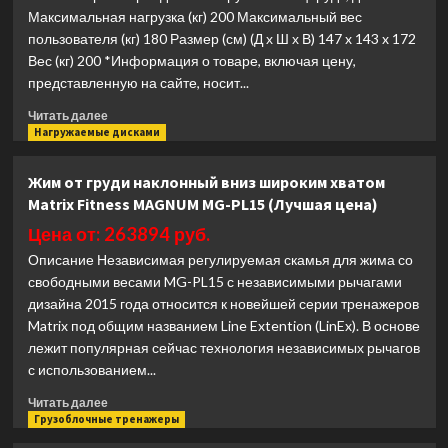
Максимальная нагрузка (кг) 200 Максимальный вес
5
пользователя (кг) 180 Размер (см) (Д х Ш х В) 147 x 143 x 172
для
HD010-
Вес (кг) 200 *Информация о товаре, включая цену,
5
представленную на сайте, носит...
(Лучшая
Прочитать
цена)
Читать далее
больше
Нагружаемые дисками
о
Жим
Жим от груди наклонный вниз широким хватом
от
Matrix Fitness MAGNUM MG-PL15 (Лучшая цена)
груди
Kraft
Цена от: 263894 руб.
Fitness
Описание Независимая регулируемая скамья для жима со
KFPLCP
свободными весами MG-PL15 с независимыми рычагами
(Лучшая
дизайна 2015 года относится к новейшей серии тренажеров
цена)
Matrix под общим названием Line Extention (LinEx). В основе
лежит популярная сейчас технология независимых рычагов
с использованием...
Прочитать
Читать далее
больше
Грузоблочные тренажеры
о