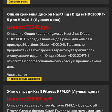
больше
Силовые рамы
о
Силовая
Опция хранения дисков Hasttings Digger HD010OPT-
рама
5 для HD010-5 (Лучшая цена)
Spirit
Fitness
Цена от: 73340 руб.
SP-
Описание Опция хранения дисков Hasttings Digger
4203
HD010OPT-5 предназначена для рамы для жимов и
(Лучшая
приседов Hasttings Digger HD010-5. Тщательно
цена)
проработанная конструкция гарантирует долгий срок
эксплуатации изделия. Опция Digger HD010OPT-5
относится к профессиональному классу и предназначена
для...
Прочитать
Читать далее
больше
Нагружаемые дисками
о
Опция
Жим от груди Kraft Fitness KFPLCP (Лучшая цена)
хранения
дисков
Цена от: 238000 руб.
Hasttings
Описание Характеристики Артикул KFPLCP Бренд Kraft
Digger
Fitness Страна бренда Китай Группа мышц грудь, для жима
HD010OPT-