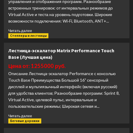
управления и отображения программ. Разнообразие
встроенных тренировок: от интервальных режимов до
Virtual Active и теста на уровень подготовки. Широкие
возможности подключения: Wi‑Fi, Bluetooth, ANT+...
Прочитать
Читать далее
больше
Степперы и лестницы
о
Степпер
Лестница-эскалатор Matrix Performance Touch
Matrix
Base (Лучшая цена)
Endurance
Touch
Цена от: 1255000 руб.
Base
Описание Лестница-эскалатор Performance с консолью
(Лучшая
Touch Base Преимущества Большой 16" сенсорный
цена)
дисплей и мультиязычный интерфейс (включая русский)
для удобства клиентов; Разнообразие программ: Sprint 8,
Virtual Active, целевой пульс, интервальные и
пользовательские режимы; Широкая сетевя и...
Прочитать
Читать далее
больше
Беговые дорожки
о
Лестница-