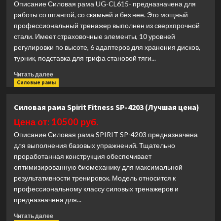
Описание Силовая рама UG-CL615- предназначена для
COMPACT
работы со штангой, со скамьей и без нее. Это мощный
A
профессиональный тренажер выполнен из сверхпрочной
(Лучшая
стали. Имеет страховочные элементы, 10 уровней
цена)
регулировки по высоте, 6 адаптеров для хранения дисков,
турник, подставка для грифа становой тяги...
Прочитать
Читать далее
больше
Силовые рамы
о
Силовая
Силовая рама Spirit Fitness SP-4203 (Лучшая цена)
рама
Ultra
Цена от: 10500 руб.
Gym
Описание Силовая рама SPIRIT SP-4203 предназначена
UG-
для выполнения базовых упражнений. Тщательно
CL615
проработанная конструкция обеспечивает
(Лучшая
оптимизированную биомеханику для максимальной
цена)
результативности тренировок. Модель относится к
профессиональному классу силовых тренажеров и
предназначена для...
Прочитать
Читать далее