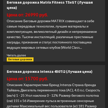
Беговая дорожка Matrix Fitness T5xGT (Лучшая
эскалатор
цена)
Matrix
Performance
Цена от: 26990 руб.
Touch
Описание Беговые дорожки MATRIX совмещают в себе
Base
самые передовые технологии, лучшие материалы и
(Лучшая
комплектующие, великолепный дизайн и непререкаемое
цена)
качество. Тысячи инсталляций, различные престижные
награды, признание и статус постоянного поставщика
ведущих мировых сетевых клубов (World Class...
Прочитать
Читать далее
больше
Беговые дорожки
о
Беговая
Беговая дорожка Intenza 450Ti2 (Лучшая цена)
дорожка
Matrix
Цена от: 15700 руб.
Fitness
Описание Характеристики Бренд Intenza Страна бренда
T5xGT
Тайвань Двигатель переменного тока (AC), 4.0 л.с. Скорость
(Лучшая
(км/ч) 1 - 25 Угол наклона 0 - 12% Размер бегового полотна
цена)
(см) 155 х 56 Измерение пульса встроенные сенсорные
датчики Максимальный вес пользователя (кг) 181 Размер