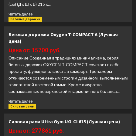
(см) (Д х Ш х В) 215 х...
Прочитать
Читать далее
больше
Беговые дорожки
о
Беговая
Беговая дорожка Oxygen T-COMPACT A (Лучшая
дорожка
цена)
Intenza
450Ti2
Цена от: 15700 руб.
(Лучшая
Описание Созданная в традициях минимализма, серия
цена)
беговых дорожек OXYGEN T-COMPACT сочетает в себе
простоту, функциональность и комфорт. Тренажеры
отличаются современным строгим дизайном, выполненным
в элегантной цветовой гамме. Кроме аккуратно
состыкованных поверхностей и гармоничного баланса...
Прочитать
Читать далее
больше
Силовые рамы
о
Беговая
Силовая рама Ultra Gym UG-CL615 (Лучшая цена)
дорожка
Oxygen
Цена от: 277861 руб.
T-