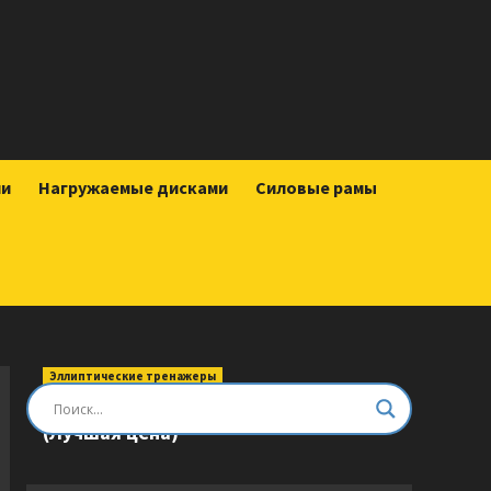
ии
Нагружаемые дисками
Силовые рамы
Эллиптические тренажеры
Эллиптический тренажер DFC E8745T
(Лучшая цена)