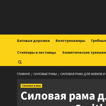
Перейти
к
содержимому
Беговые дорожки
Велотренажеры
Гребны
Степперы и лестницы
Эллиптические тренаж
ГЛАВНАЯ
СИЛОВЫЕ РАМЫ
СИЛОВАЯ РАМА ДЛЯ ЖИМОВ И П
Силовые рамы
Силовая рама д