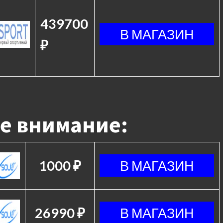
439700
₽
е внимание:
1000 ₽
26990 ₽