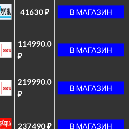
41630 ₽
114990.0
₽
219990.0
₽
237490 ₽