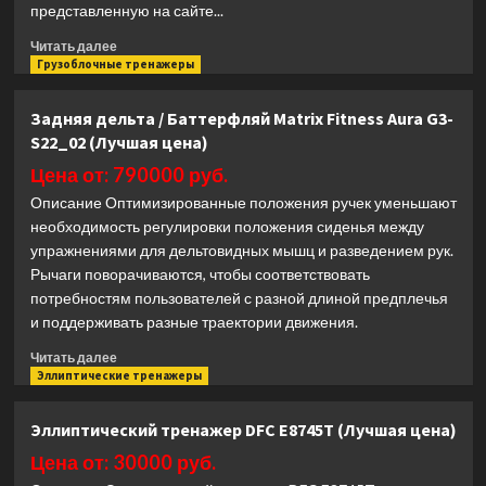
представленную на сайте...
Прочитать
Читать далее
больше
Грузоблочные тренажеры
о
Мультистанция
Задняя дельта / Баттерфляй Matrix Fitness Aura G3-
с
S22_02 (Лучшая цена)
4
весовыми
Цена от: 790000 руб.
стеками
Описание Оптимизированные положения ручек уменьшают
Kraft
необходимость регулировки положения сиденья между
Fitness
упражнениями для дельтовидных мышц и разведением рук.
KFMJ4
(Лучшая
Рычаги поворачиваются, чтобы соответствовать
цена)
потребностям пользователей с разной длиной предплечья
и поддерживать разные траектории движения.
Прочитать
Читать далее
больше
Эллиптические тренажеры
о
Задняя
Эллиптический тренажер DFC E8745T (Лучшая цена)
дельта
/
Цена от: 30000 руб.
Баттерфляй