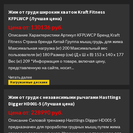
о
Силовая
Жим от груди широким хватом Kraft Fitness
рама
KFPLWCP (Лучшая цена)
для
жимов
Цена от: 130136 руб.
и
Описание Характеристики Артикул KFPLWCP Бренд Kraft
приседов
Fitness Страна бренда Китай Группа мышц грудь, для жима
Smith
Максимальная нагрузка (кг) 200 Максимальный вес
Fitness
Excellence
пользователя (кг) 180 Размер (см) (Д х Ш х В) 153 x 140 x 177
DH010
Вес (кг) 209 *Информация о товаре, включая цену,
(Лучшая
представленную на сайте, носит...
цена)
Прочитать
Читать далее
больше
Нагружаемые дисками
о
Жим
Жим от груди с независимыми рычагами Hasttings
от
Digger HD001-5 (Лучшая цена)
груди
широким
Цена от: 228990 руб.
хватом
Описание Силовой тренажер Hasttings Digger HD001-5
Kraft
предназначен для проработки грудных мышц путем жима
Fitness
KFPLWCP