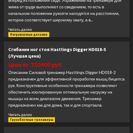
вперед из положения сидя. Упражнение на тренажере для
(Лучшая
жима от груди выполняют со сведением, то есть в
цена)
начальном положении рукояти находятся на расстоянии,
которое соответствует широкому хвату, а в...
Прочитать
Читать далее
больше
Нагружаемые дисками
о
Жим
Сгибание ног стоя Hasttings Digger HD018-5
от
(Лучшая цена)
груди
с
Цена от: 210400 руб.
независимыми
Описание Силовой тренажер Hasttings Digger HD018-2
рычагами
предназначен для эффективной проработки мышц бицепса
Hasttings
рук. Конструктивные особенности тренажера позволяют
Digger
HD001-
обеспечить изолированную оптимальную нагрузку на
5
мышцы на всем диапазоне движения. Тренажер
(Лучшая
предназначен как для дома, так и для спортзала.
цена)
Прочитать
Читать далее
больше
Грузоблочные тренажеры
о
Сгибание