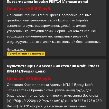
Пресс-машина Impulse FE9714 (Лучшая цена)
ног
стоя
Цена от: 558000 руб.
Hasttings
Описание Impulse FE9714 Пресс Профессиональные
Digger
грузоблочные тренажеры серии ExoForm от Impulse
HD018-
выполнены в ультрасовременном дизайне, имеют
5
усиленный конструктив рамы. Серия ExoForm от Impulse
(Лучшая
цена)
восхищает применением нестандартных решений,
индивидуальностью стиля и максимальной безопасностью.
Прочитать
Читать далее
больше
Грузоблочные тренажеры
о
Пресс-
Мультистанция с 4 весовыми стеками Kraft Fitness
машина
KFMJ4 (Лучшая цена)
Impulse
FE9714
Цена от: 875862 руб.
(Лучшая
Описание Характеристики Артикул KFMJ4 Бренд Kraft
цена)
Fitness Страна бренда Китай Группа мышц грудь, для
бицепса, для трицепса, ноги, плечи, руки, спина Вес стека
(кг) 170ф х2; 220ф х 2 Размер (см) (Д х Ш х В) 345 х 195 х 230
Вес (кг) 320 *Информация о товаре, включая цену,