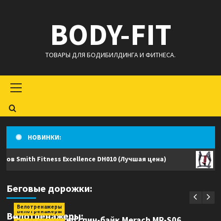
Перейти
BODY-FIT
к
содержимому
ТОВАРЫ ДЛЯ БОДИБИЛДИНГА И ФИТНЕСА.
Основное
меню
НОВИНКИ:
Smith Fitness Excellence DH010 (Лучшая цена)
Жим 
Беговые дорожки
Беговая дорожка Bronze Gym T1100M
Беговые дорожки:
PRO (Лучшая цена)
Велотренажеры
Велотренажеры
Велотренажеры:
Велотренажер спин-байк Merach MR-S06