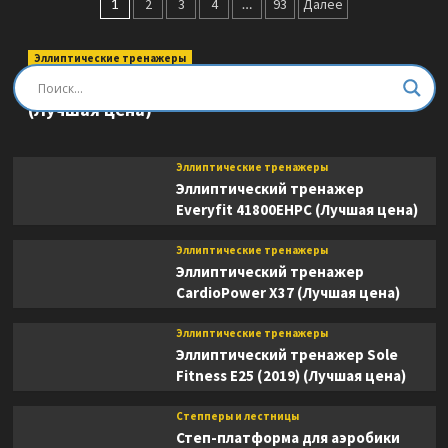
Пагинация
дорожка
1
2
3
4
…
93
Далее
Bronze
записей
Gym
Эллиптические тренажеры
T1100M
PRO
Эллиптический тренажер DFC E8745T
(Лучшая
(Лучшая цена)
цена)
Эллиптические тренажеры
Эллиптический тренажер
Everyfit 41800EHPC (Лучшая цена)
Эллиптические тренажеры
Эллиптический тренажер
CardioPower X37 (Лучшая цена)
Эллиптические тренажеры
Эллиптический тренажер Sole
Fitness E25 (2019) (Лучшая цена)
Степперы и лестницы
Степ-платформа для аэробики