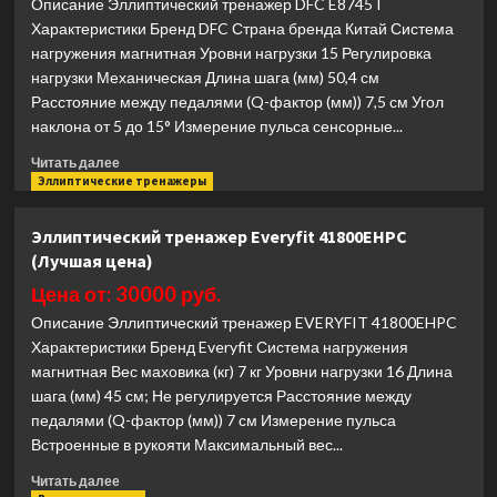
Описание Эллиптический тренажер DFC E8745T
Matrix
Характеристики Бренд DFC Страна бренда Китай Система
Fitness
нагружения магнитная Уровни нагрузки 15 Регулировка
Aura
нагрузки Механическая Длина шага (мм) 50,4 см
G3-
S22_02
Расстояние между педалями (Q-фактор (мм)) 7,5 см Угол
(Лучшая
наклона от 5 до 15° Измерение пульса сенсорные...
цена)
Прочитать
Читать далее
больше
Эллиптические тренажеры
о
Эллиптический
Эллиптический тренажер Everyfit 41800EHPC
тренажер
(Лучшая цена)
DFC
E8745T
Цена от: 30000 руб.
(Лучшая
Описание Эллиптический тренажер EVERYFIT 41800EHPC
цена)
Характеристики Бренд Everyfit Система нагружения
магнитная Вес маховика (кг) 7 кг Уровни нагрузки 16 Длина
шага (мм) 45 см; Не регулируется Расстояние между
педалями (Q-фактор (мм)) 7 см Измерение пульса
Встроенные в рукояти Максимальный вес...
Прочитать
Читать далее