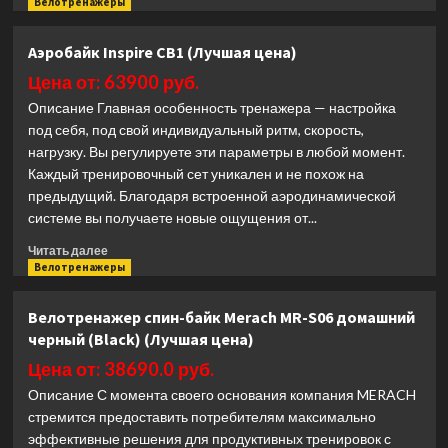
больше
Велотренажеры
о
Эллиптический
Аэробайк Inspire CB1 (Лучшая цена)
тренажер
Everyfit
Цена от: 63900 руб.
41800EHPC
Описание Главная особенность тренажера — настройка
(Лучшая
под себя, под свой индивидуальный ритм, скорость,
цена)
нагрузку. Вы регулируете эти параметры в любой момент.
Каждый тренировочный сет уникален и не похож на
предыдущий. Благодаря встроенной аэродинамической
системе вы получаете новые ощущения от...
Прочитать
Читать далее
больше
Велотренажеры
о
Аэробайк
Велотренажер спин-байк Merach MR-S06 домашний
Inspire
черный (Black) (Лучшая цена)
CB1
(Лучшая
Цена от: 38690.0 руб.
цена)
Описание С момента своего основания компания MERACH
стремится предоставить потребителям максимально
эффективные решения для продуктивных тренировок с