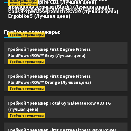
Аэробайк Inspire CB1 (Лучшая цена)
Велотренажеры
Велотренажеры
домашний черный (Black) (Лучшая цена)
Вертикальный велотренажер CardioPower
Сайкл-тренажер Smith SC750 (Лучшая цена)
Ergobike 5 (Лучшая цена)
Гребные тренажеры:
Гребные тренажеры
Гребной тренажер First Degree Fitness
FluidPowerROW™ Grey (Лучшая цена)
Гребные тренажеры
Гребной тренажер First Degree Fitness
FluidPowerROW™ Orange (Лучшая цена)
Гребные тренажеры
Гребной тренажер Total Gym Elevate Row ADJ TG
(Лучшая цена)
Гребные тренажеры
Гребной тренажер First Degree Fitness Wave Rower