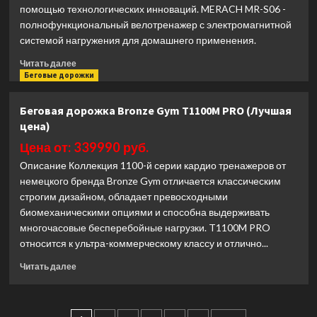
помощью технологических инноваций. MERACH MR-S06 -
полнофункциональный велотренажер с электромагнитной
системой нагружения для домашнего применения.
Прочитать
Читать далее
больше
Беговые дорожки
о
Велотренажер
Беговая дорожка Bronze Gym T1100M PRO (Лучшая
спин-
цена)
байк
Merach
Цена от: 339990 руб.
MR-
Описание Коллекция 1100-й серии кардио тренажеров от
S06
немецкого бренда Bronze Gym отличается классическим
домашний
строгим дизайном, обладает превосходными
черный
(Black)
биомеханическими опциями и способна выдерживать
(Лучшая
многочасовые бесперебойные нагрузки. T1100M PRO
цена)
относится к ультра-коммерческому классу и отлично...
Прочитать
Читать далее
больше
о
Беговая