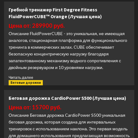
Гребной
Гребной тренажер First Degree Fitness
тренажер
FluidPowerCUBE™ Orange (Лучшая цена)
DFC
Runow
Цена от: 289900 руб.
Brown
Описание FluidPowerCUBE - это уникальная, не имеющая
Wood
аналогов, стационарная платформа для функционального
(Лучшая
тренинга в коммерческих залах. CUBE обеспечивает
цена)
безопасную концентрическую нагрузку благодаря
запатентованному механизму водного сопротивления с
двойным резервуаром и 10 уровнями нагрузки.
Прочитать
Читать далее
больше
Беговые дорожки
о
Гребной
Беговая дорожка CardioPower S500 (Лучшая цена)
тренажер
First
Цена от: 15700 руб.
Degree
Описание Беговая дорожка CardioPower S500 уникальная
Fitness
беговая дорожка, которая создана для интервальных
FluidPowerCUBE™
тренировок с использованием наклона. Это первая модель
Orange
для домашнего использования предлагающая возможность
(Лучшая