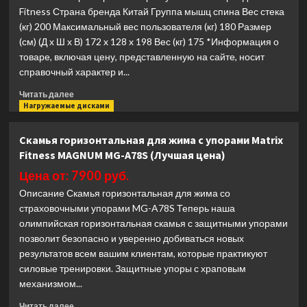
Solid
Fitness Страна бренда Китай Группа мышц спина Вес стека
GPR-
(кг) 200 Максимальный вес пользователя (кг) 180 Размер
78/PR-
(см) (Д х Ш х В) 172 x 128 x 198 Вес (кг) 175 *Информация о
78
(Лучшая
товаре, включая цену, представленную на сайте, носит
цена)
справочный характер и...
Прочитать
Читать далее
больше
Нагружаемые дисками
о
Тяга
Скамья горизонтальная для жима с упорами Matrix
сверху
Fitness MAGNUM MG-A78S (Лучшая цена)
Kraft
Fitness
Цена от: 7900 руб.
KFPLLPD
Описание Скамья горизонтальная для жима со
(Лучшая
страховочными упорами MG-A78S Теперь наша
цена)
олимпийская горизонтальная скамья с защитными упорами
позволит безопасно и уверенно добиваться новых
результатов всем вашим клиентам, которые практикуют
силовые тренировки. Защитные упоры с храповым
механизмом...
Прочитать
Читать далее