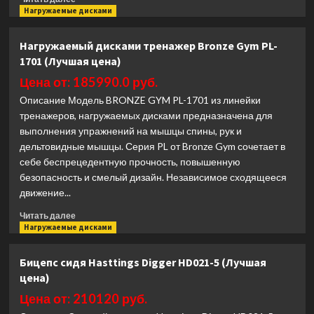
больше
Нагружаемые дисками
о
Скамья
Нагружаемый дисками тренажер Bronze Gym PL-
горизонтальная
1701 (Лучшая цена)
для
жима
Цена от: 185990.0 руб.
с
Описание Модель BRONZE GYM PL-1701 из линейки
упорами
тренажеров, нагружаемых дисками предназначена для
Matrix
выполнения упражнений на мышцы спины, рук и
Fitness
MAGNUM
дельтовидные мышцы. Серия PL от Bronze Gym сочетает в
MG-
себе беспрецедентную прочность, повышенную
A78S
безопасность и смелый дизайн. Независимое сходящееся
(Лучшая
движение...
цена)
Прочитать
Читать далее
больше
Нагружаемые дисками
о
Нагружаемый
Бицепс сидя Hasttings Digger HD021-5 (Лучшая
дисками
цена)
тренажер
Bronze
Цена от: 210120 руб.
Gym