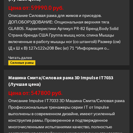
Energy
Цена от: 59990.0 руб.
Series
Описание Силовая рама для жимов и приседов.
TRM
ДОП.ОБОРУДОВАНИЕ: Опциональная верхняя тяга
223
GLA80S. Характеристики Артикул PR-82 Бренд Body Solid
(Лучшая
цена)
Страна бренда США Группа мышц ноги, спина Мышцы
включенные в работу мышцы ног (со штангой) Размер (см)
(Д х Ш х В) 127х122x208 Вес (кг) 71 *Информация о...
Прочитать
Читать далее
больше
Силовые рамы
о
Рама
Машина Смита/Силовая рама 3D Impulse IT7033
для
(Лучшая цена)
приседов
Body
Цена от: 547800 руб.
Solid
Описание Impulse IT7033 3D Машина Смита/Силовая рама
PR-
Профессиональные тренажеры серии IT от Impulse
82/GPR-
выполнены в современном дизайне, имеют усиленный
82/PPR-
82
конструктив рамы. Проверенное и подтвержденное
(Лучшая
многочисленными испытаниями качество, полностью
цена)