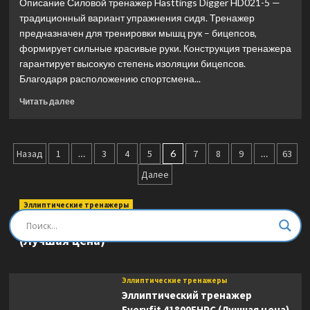
Описание Силовой тренажер Hasttings Digger HD021-5 —
PL-
традиционный вариант упражнения сидя. Тренажер
1701
предназначен для тренировки мышц рук – бицепсов,
(Лучшая
цена)
формирует сильные красивые руки. Конструкция тренажера
гарантирует высокую степень изоляции бицепсов.
Благодаря расположению спортсмена...
Прочитать
Читать далее
больше
о
Бицепс
Пагинация
сидя
Назад
1
…
3
4
5
6
7
8
9
…
63
Hasttings
записей
Далее
Digger
HD021-
5
Эллиптические тренажеры
(Лучшая
Эллиптический тренажер DFC E8745T
цена)
(Лучшая цена)
Эллиптические тренажеры
Эллиптический тренажер
Everyfit 41800EHPC (Лучшая цена)