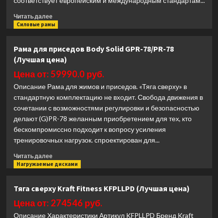
соответствует европейским и международным стандартам...
Прочитать
Читать далее
больше
Силовые рамы
о
Машина
Рама для приседов Body Solid GPR-78/PR-78
Смита/
(Лучшая цена)
Силовая
рама
Цена от: 59990.0 руб.
3D
Описание Рама для жимов и приседов. «Тяга сверху» в
Impulse
стандартную комплектацию не входит. Свобода движения в
IT7033
сочетании с возможностями регулировки и безопасностью
(Лучшая
цена)
делают (G)PR-78 желанным приобретением для тех, кто
бескомпромиссно подходит к вопросу усиления
тренировочных нагрузок. спроектирован для...
Прочитать
Читать далее
больше
Нагружаемые дисками
о
Рама
Тяга сверху Kraft Fitness KFPLLPD (Лучшая цена)
для
приседов
Цена от: 274546 руб.
Body
Описание Характеристики Артикул KFPLLPD Бренд Kraft