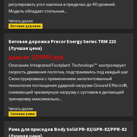
цена)
регулировать угол наклона в пределах до 40 уровней.
Модель обладает стильным...
Прочитать
Читать далее
больше
Беговые дорожки
о
Беговая
Беговая дорожка Precor Energy Series TRM 223
дорожка
(Лучшая цена)
CardioPower
S500
Цена от: 259990 руб.
(Лучшая
Описание Integrated Footplant Technology™ контролирует
цена)
скорость движения полотна, подстраиваясь под каждый шаг
Сконструирована с применением запатентованный
технологии поглощения ударной нагрузки Ground Effects®,
снимающей чрезмерную нагрузку с суставов и делающей
тренировку максимально...
Прочитать
Читать далее
больше
Силовые рамы
о
Беговая
Рама для приседов Body Solid PR-82/GPR-82/PPR-82
дорожка
(Лучшая цена)
Precor