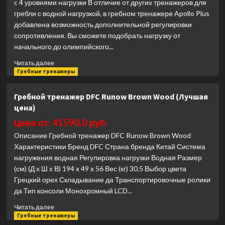
c 4 уровнями нагрузки В отличие от других тренажеров для
гребли с водной нагрузкой, в гребном тренажере Apollo Plus
добавлена возможность дополнительной регулировки
сопротивления. Вы сможете подобрать нагрузку от
начального до олимпийского...
Прочитать
Читать далее
больше
Гребные тренажеры
о
Гребной
Гребной тренажер DFC Runow Brown Wood (Лучшая
тренажер
цена)
First
Degree
Цена от: 41590.0 руб.
Fitness
Описание Гребной тренажер DFC Runow Brown Wood
Apollo
Характеристики Бренд DFC Страна бренда Китай Система
Plus
нагружения водная Регулировка нагрузки Водная Размер
(Лучшая
цена)
(см) (Д х Ш х В) 194 x 49 x 56 Вес (кг) 30.5 Выбор цвета
Грецкий орех Складывание да Транспортировочные ролики
да Тип консоли Монохромный LCD...
Прочитать
Читать далее
больше
Гребные тренажеры
о