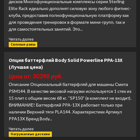
дисков Многофункциональные комплексы серии Sterling
Elite Rack идеально дополнят силовую зону любого фитнес-
клуба, предоставив полнофункциональную платформу как
для проведения тренировок в формате мини-групп, так и
для самостоятельных занятий. Это...
Прочитать
Читать далее
больше
Силовые рамы
о
Опция-
Опция баттерфляй Body Solid Powerline PPA-13X
стойка
(Лучшая цена)
для
хранения
Цена от: 30390 руб.
дисков
Описание Опциональный баттерфляй для машины Смита
2
PSM144. В качестве весовой нагрузки используется 1 стек из
Impulse
15 плит с общим весом 68 кг. “SP150” (в комплект не входит).
SE5012
(Лучшая
ВНИМАНИЕ! Баттерфляй PPA-13X работает только при
цена)
наличии Верхней тяги PLA144. Характеристики Артикул
PPA13X Бренд Body...
Прочитать
Читать далее
больше
Нагружаемые дисками
о