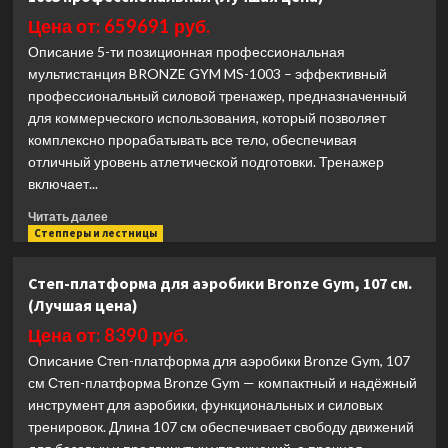
Digger
Цена от: 659691 руб.
HD029-
Описание 5-ти позиционная профессиональная
1
мультистанция BRONZE GYM MS-1003 – эффективный
(Лучшая
профессиональный силовой тренажер, предназначенный
цена)
для коммерческого использования, который позволяет
комплексно прорабатывать все тело, обеспечивая
отличный уровень атлетической подготовки. Тренажер
включает...
Прочитать
Читать далее
больше
Степперы и лестницы
о
Мультистанция
Степ-платформа для аэробики Bronze Gym, 107 см.
5-
(Лучшая цена)
ти
позиционная
Цена от: 8390 руб.
Bronze
Описание Степ-платформа для аэробики Bronze Gym, 107
Gym
см Степ-платформа Bronze Gym — компактный и надёжный
MS-
инструмент для аэробики, функциональных и силовых
1003
профессиональная
тренировок. Длина 107 см обеспечивает свободу движений
(Лучшая