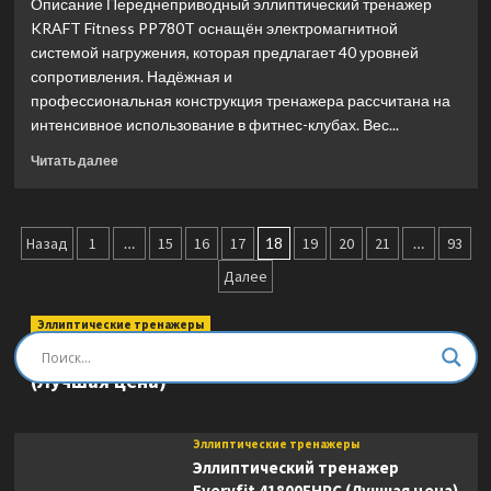
Описание Переднеприводный эллиптический тренажер
Base
KRAFT Fitness PP780T оснащён электромагнитной
(Лучшая
системой нагружения, которая предлагает 40 уровней
цена)
сопротивления. Надёжная и
профессиональная конструкция тренажера рассчитана на
интенсивное использование в фитнес-клубах. Вес...
Прочитать
Читать далее
больше
о
Эллиптический
Пагинация
тренажер
Назад
1
…
15
16
17
18
19
20
21
…
93
Kraft
записей
Далее
Fitness
PP780T
(Лучшая
Эллиптические тренажеры
цена)
Эллиптический тренажер DFC E8745T
(Лучшая цена)
Эллиптические тренажеры
Эллиптический тренажер
Everyfit 41800EHPC (Лучшая цена)