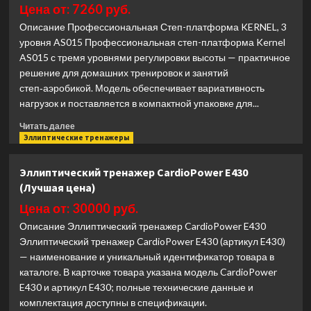
аэробики
Цена от: 7260 руб.
Bronze
Описание Профессиональная Степ-платформа KERNEL, 3
Gym,
уровня AS015 Профессиональная степ-платформа Kernel
97
AS015 с тремя уровнями регулировки высоты — практичное
см.
(Лучшая
решение для домашних тренировок и занятий
цена)
степ‑аэробикой. Модель обеспечивает вариативность
нагрузок и поставляется в компактной упаковке для...
Прочитать
Читать далее
больше
Эллиптические тренажеры
о
Профессиональная
Эллиптический тренажер CardioPower E430
Степ-
(Лучшая цена)
платформа
KERNEL,
Цена от: 30000 руб.
3
Описание Эллиптический тренажер CardioPower E430
уровня
Эллиптический тренажер CardioPower E430 (артикул E430)
AS015
— наименование и уникальный идентификатор товара в
(Лучшая
цена)
каталоге. В карточке товара указана модель CardioPower
E430 и артикул E430; полные технические данные и
комплектация доступны в спецификации.