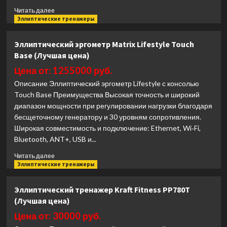
Прочитать
Читать далее
больше
Эллиптические тренажеры
о
Эллиптический
Эллиптический эргометр Matrix Lifestyle Touch
тренажер
Base (Лучшая цена)
CardioPower
E430
Цена от: 1255000 руб.
(Лучшая
Описание Эллиптический эргометр Lifestyle с консолью
цена)
Touch Base Преимущества Высокая точность и широкий
диапазон мощности при регулировании нагрузки благодаря
бесщеточному генератору и 30 уровням сопротивления.
Широкая совместимость и подключение: Ethernet, Wi‑Fi,
Bluetooth, ANT+, USB и...
Прочитать
Читать далее
больше
Эллиптические тренажеры
о
Эллиптический
Эллиптический тренажер Kraft Fitness PP780T
эргометр
(Лучшая цена)
Matrix
Lifestyle
Цена от: 30000 руб.
Touch