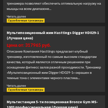
тренажера позволяют обеспечить оптимальную нагрузку на
мышцы на всем диапазоне...
Прочитать
Читать далее
больше
Грузоблочные тренажеры
о
Трицепс
Мультипозиционный жим Hasttings Digger HD029-1
сидя
(Лучшая цена)
(отжимание
на
Цена от: 317965 руб.
брусьях)
Описание Компания Hasttings предлагает клубный
Hasttings
тренажер, изготовленный по самым высоким стандартам
Digger
качества, который является отличным решением при
HD019-
5
оснащении фитнесс залов разной проходимости. Тренажер
(Лучшая
«Мультипозиционный жим Digger HD029-1» окрашен в
цена)
темные тона с элементами черного пластика...
Прочитать
Читать далее
больше
Грузоблочные тренажеры
о
Мультипозиционный
Мультистанция 5-ти позиционная Bronze Gym MS-
жим
1003 профессиональная (Лучшая цена)
Hasttings