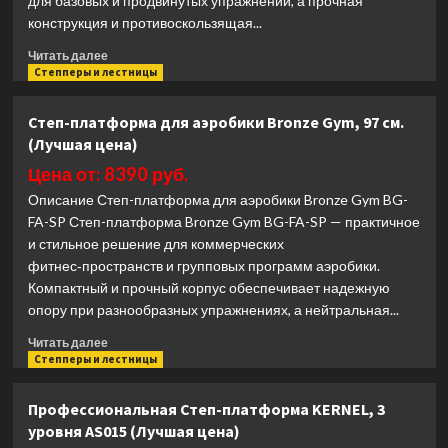
для базовых и продвинутых упражнений, а прочная
цена)
конструкция и противоскользящая...
Прочитать
Читать далее
больше
Степперы и лестницы
о
Степ-
Степ-платформа для аэробики Bronze Gym, 97 см.
платформа
(Лучшая цена)
для
аэробики
Цена от: 8390 руб.
Bronze
Описание Степ-платформа для аэробики Bronze Gym BG-
Gym,
FA-SP Степ-платформа Bronze Gym BG-FA-SP — практичное
107
и стильное решение для коммерческих
см.
(Лучшая
фитнес‑пространств и групповых программ аэробики.
цена)
Компактный и прочный корпус обеспечивает надежную
опору при разнообразных упражнениях, а нейтральная...
Прочитать
Читать далее
больше
Степперы и лестницы
о
Степ-
Профессиональная Степ-платформа KERNEL, 3
платформа
уровня AS015 (Лучшая цена)
для