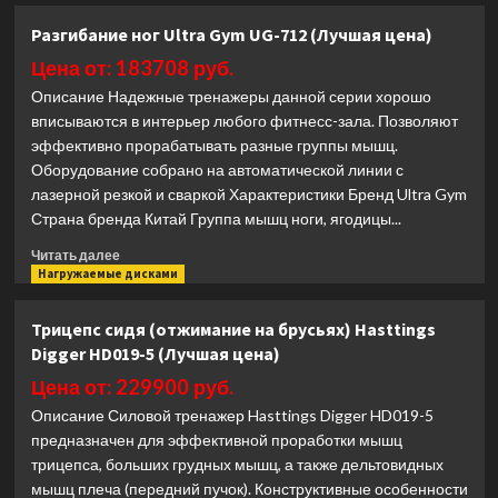
Опция
Разгибание ног Ultra Gym UG-712 (Лучшая цена)
баттерфляй
Body
Цена от: 183708 руб.
Solid
Описание Надежные тренажеры данной серии хорошо
Powerline
вписываются в интерьер любого фитнесс-зала. Позволяют
PPA-
эффективно прорабатывать разные группы мышц.
13X
Оборудование собрано на автоматической линии с
(Лучшая
цена)
лазерной резкой и сваркой Характеристики Бренд Ultra Gym
Страна бренда Китай Группа мышц ноги, ягодицы...
Прочитать
Читать далее
больше
Нагружаемые дисками
о
Разгибание
Трицепс сидя (отжимание на брусьях) Hasttings
ног
Digger HD019-5 (Лучшая цена)
Ultra
Gym
Цена от: 229900 руб.
UG-
Описание Силовой тренажер Hasttings Digger HD019-5
712
предназначен для эффективной проработки мышц
(Лучшая
трицепса, больших грудных мышц, а также дельтовидных
цена)
мышц плеча (передний пучок). Конструктивные особенности