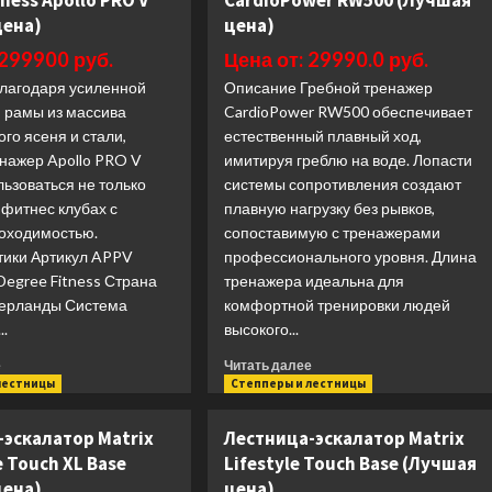
tness Apollo PRO V
CardioPower RW500 (Лучшая
цена)
цена)
 299900 руб.
Цена от: 29990.0 руб.
лагодаря усиленной
Описание Гребной тренажер
и рамы из массива
CardioPower RW500 обеспечивает
го ясеня и стали,
естественный плавный ход,
енажер Apollo PRO V
имитируя греблю на воде. Лопасти
ьзоваться не только
системы сопротивления создают
в фитнес клубах с
плавную нагрузку без рывков,
оходимостью.
сопоставимую с тренажерами
тики Артикул APPV
профессионального уровня. Длина
 Degree Fitness Страна
тренажера идеальна для
ерланды Система
комфортной тренировки людей
..
высокого...
Прочитать
Прочитать
е
Читать далее
больше
больше
лестницы
Степперы и лестницы
о
о
Гребной
Гребной
-эскалатор Matrix
Лестница-эскалатор Matrix
тренажер
тренажер
 Touch XL Base
Lifestyle Touch Base (Лучшая
First
CardioPower
цена)
цена)
Degree
RW500