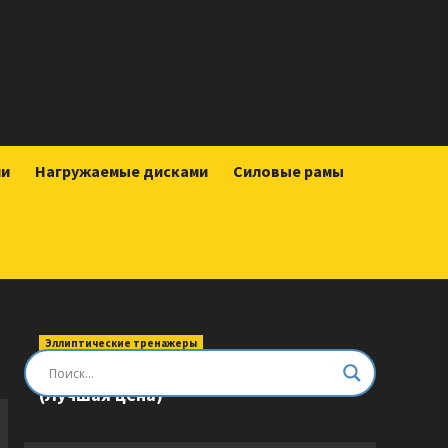
ии
Нагружаемые дисками
Силовые рамы
Эллиптические тренажеры
Эллиптический тренажер DFC E8745T
(Лучшая цена)