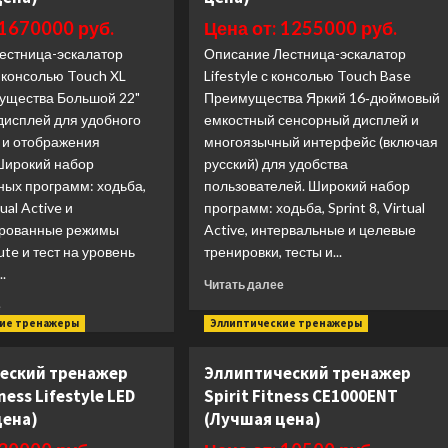
Fitness
(Лучшая
 1670000 руб.
Цена от: 1255000 руб.
Apollo
цена)
естница-эскалатор
PRO
Описание Лестница-эскалатор
V
 консолью Touch XL
Lifestyle с консолью Touch Base
(Лучшая
ущества Большой 22"
Преимущества Яркий 16‑дюймовый
цена)
дисплей для удобного
емкостный сенсорный дисплей и
 и отображения
многоязычный интерфейс (включая
Широкий набор
русский) для удобства
ных программ: ходьба,
пользователей. Широкий набор
tual Active и
программ: ходьба, Sprint 8, Virtual
ированные режимы
Active, интервальные и целевые
ute и тест на уровень
тренировки, тесты и...
.
Прочитать
Читать далее
больше
Прочитать
е
о
больше
кие тренажеры
Эллиптические тренажеры
Лестница-
о
эскалатор
Лестница-
еский тренажер
Эллиптический тренажер
Matrix
эскалатор
ness Lifestyle LED
Spirit Fitness CE1000ENT
Lifestyle
Matrix
Touch
цена)
(Лучшая цена)
Endurance
Base
Touch