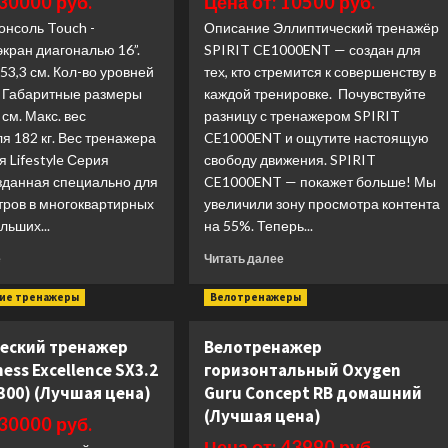
 30000 руб.
Цена от: 10500 руб.
(Лучшая
XL
цена)
онсоль Touch -
Base
Описание Эллиптический тренажёр
(Лучшая
кран диагональю 16”.
SPIRIT CE1000ENT — создан для
цена)
53,3 см. Кол-во уровней
тех, кто стремится к совершенству в
. Габаритные размеры
каждой тренировке. Почувствуйте
см. Макс. вес
разницу с тренажером SPIRIT
я 182 кг. Вес тренажера
CE1000ENT и ощутите настоящую
я Lifestyle Серия
свободу движения. SPIRIT
созданная специально для
CE1000ENT — покажет больше! Мы
тров в многоквартирных
увеличили зону просмотра контента
льших...
на 55%. Теперь...
Прочитать
Прочитать
е
Читать далее
больше
больше
о
о
кие тренажеры
Велотренажеры
Эллиптический
Эллиптический
тренажер
тренажер
еский тренажер
Велотренажер
Matrix
Spirit
ness Excellence SX3.2
горизонтальный Oxygen
Fitness
Fitness
Lifestyle
CE1000ENT
300) (Лучшая цена)
Guru Concept RB домашний
LED
(Лучшая
(Лучшая цена)
 30000 руб.
(Лучшая
цена)
Цена от: 43990 руб.
цена)