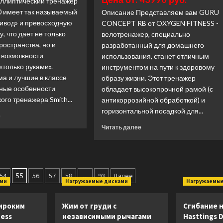
ллиптический тренажер
0 имеет так называемый
Описание Представляем вам GURU
ривод» и превосходную
CONCEPT RB от OXYGEN FITNESS -
, что дает не только
велотренажер, специально
остранства, но и
разработанный для домашнего
 возможности
использования, станет отличным
«только руками».
инструментом на пути к здоровому
а и лучшие в классе
образу жизни. Этот тренажер
вные особенности
обладает высокопрочной рамой (с
ого тренажера Smith...
антикоррозийной обработкой) и
горизонтальной посадкой для...
Прочитать
е
больше
Прочитать
Читать далее
о
больше
Эллиптический
о
тренажер
Велотренажер
Smith
горизонтальный
Fitness
Oxygen
54
55
56
57
58
…
93
Далее
Excellence
ами
Нагружаемые дисками
Нагружаемые
Guru
SX3.2
Concept
(ранее
RB
ироким
Жим от груди с
Сгибание н
CX300)
домашний
ness
независимыми рычагами
Hasttings 
(Лучшая
(Лучшая