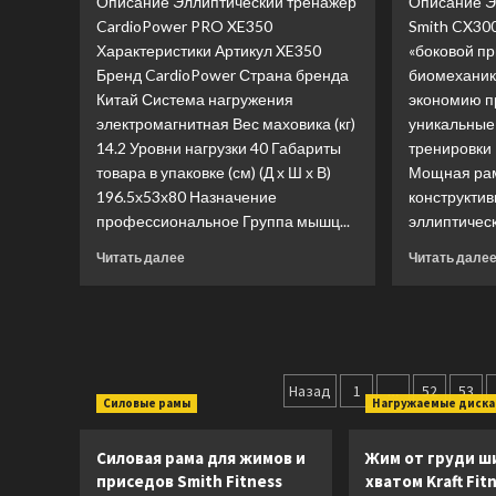
Описание Эллиптический тренажер
Описание Э
CardioPower PRO XE350
Smith CX30
Характеристики Артикул XE350
«боковой п
Бренд CardioPower Страна бренда
биомеханику
Китай Система нагружения
экономию пр
электромагнитная Вес маховика (кг)
уникальные
14.2 Уровни нагрузки 40 Габариты
тренировки 
товара в упаковке (см) (Д х Ш х В)
Мощная рам
196.5х53х80 Назначение
конструкти
профессиональное Группа мышц...
эллиптическ
Прочитать
Читать далее
Читать дале
больше
о
Эллиптический
тренажер
Cardiopower
Пагинация
PRO
Назад
1
…
52
53
XE350
Силовые рамы
Нагружаемые диск
записей
(Лучшая
цена)
Силовая рама для жимов и
Жим от груди ш
приседов Smith Fitness
хватом Kraft Fit