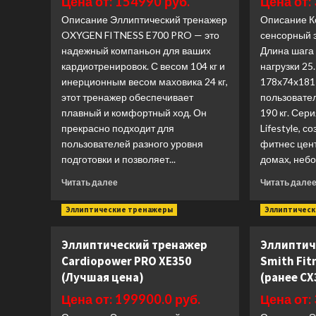
Цена от: 154990 руб.
Цена от:
Описание Эллиптический тренажер
Описание К
OXYGEN FITNESS E700 PRO — это
сенсорный э
надежный компаньон для ваших
Длина шага 
кардиотренировок. С весом 104 кг и
нагрузки 25
инерционным весом маховика 24 кг,
178x74x181 
этот тренажер обеспечивает
пользовател
плавный и комфортный ход. Он
190 кг. Сери
прекрасно подходит для
Lifestyle, 
пользователей разного уровня
фитнес цен
подготовки и позволяет...
домах, небо
Прочитать
Читать далее
Читать дале
больше
о
Эллиптические тренажеры
Эллиптичес
Эллиптический
тренажер
Эллиптический тренажер
Эллиптич
Oxygen
Cardiopower PRO XE350
Smith Fit
E700
PRO
(Лучшая цена)
(ранее CX
(Лучшая
Цена от: 199900.0 руб.
Цена от:
цена)