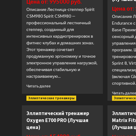
Цена от: 995000 руб.
цена)
Цена от:
Описание Лестница-степпер Spirit
CSM980 Spirit CSM980 —
Описание Л
профессиональный лестничный
Endurance с
степпер, созданный для
Base Преим
интенсивных кардиотренировок в
сенсорный 
фитнес-клубах и домашних зонах.
управления
Этот тренажер сочетает
программ. 
продуманную эргономику и точное
тренировоч
электронное управление нагрузкой,
Sprint 8, Vir
обеспечивая стабильную и
специализ
настраиваемую...
(включая Gl
спортивной..
Прочитать
Читать далее
больше
Читать дале
о
Эллиптические тренажеры
Эллиптичес
Лестница-
степпер
Эллиптический тренажер
Эллиптич
Spirit
Oxygen E700 PRO (Лучшая
Matrix Fit
CSM980
(Лучшая
цена)
(Лучшая 
цена)