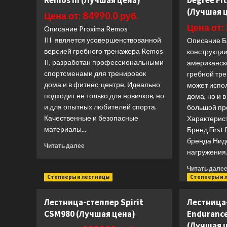
Remos III (Лучшая цена)
Degree Fi
(Лучшая 
Цена от: 84990.0 руб.
Цена от:
Описание Proxima Remos
III является усовершенствованной
Описание Б
версией гребного тренажера Remos
конструкци
II, разработан профессиональными
американско
спортсменами для тренировок
гребной тр
дома и в фитнес-центре. Идеально
может испол
подходит не только для новичков, но
дома, но и 
и для опытных любителей спорта.
большой пр
Качественные и безопасные
Характерис
материалы...
Бренд First
бренда Нид
Прочитать
Читать далее
нагружения.
больше
о
Читать дале
Гребной
Степперы и лестницы
Степперы и 
тренажер
Proxima
Лестница-степпер Spirit
Лестница
Remos
III
CSM980 (Лучшая цена)
Endurance
(Лучшая
(Лучшая 