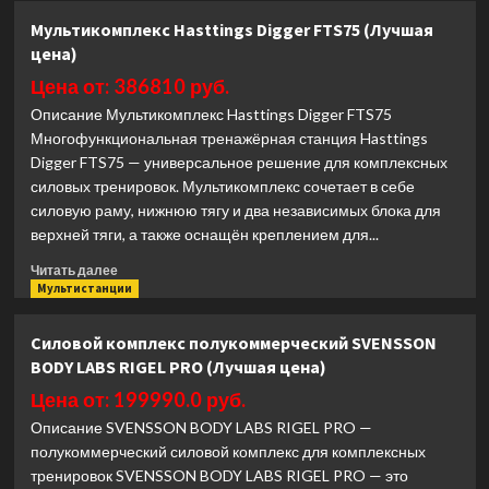
Силовой
Мультикомплекс Hasttings Digger FTS75 (Лучшая
комплекс
цена)
домашний
OXYGEN
Цена от: 386810 руб.
FITNESS
Описание Мультикомплекс Hasttings Digger FTS75
NOLAN
Многофункциональная тренажёрная станция Hasttings
PLUS
Digger FTS75 — универсальное решение для комплексных
(Лучшая
цена)
силовых тренировок. Мультикомплекс сочетает в себе
силовую раму, нижнюю тягу и два независимых блока для
верхней тяги, а также оснащён креплением для...
Прочитать
Читать далее
больше
Мультистанции
о
Мультикомплекс
Силовой комплекс полукоммерческий SVENSSON
Hasttings
BODY LABS RIGEL PRO (Лучшая цена)
Digger
FTS75
Цена от: 199990.0 руб.
(Лучшая
Описание SVENSSON BODY LABS RIGEL PRO —
цена)
полукоммерческий силовой комплекс для комплексных
тренировок SVENSSON BODY LABS RIGEL PRO — это