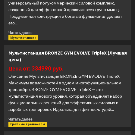
универсальный полукоммерческий силовой комплекс,
созданный для эффективной прокачки всех групп мышц.
Продуманная конструкция и богатый функционал делают
его...
Прочитать
Читать далее
больше
Мультистанции
о
Силовой
Мультистанция BRONZE GYM EVOLVE TripleX (Лучшая
комплекс
цена)
полукоммерческий
SVENSSON
Цена от: 334990 руб.
BODY
Описание Мультистанция BRONZE GYM EVOLVE TripleX
LABS
Максимум возможностей в одном многофункциональном
RIGEL
тренажёре. BRONZE GYM EVOLVE TripleX — это
PRO
(Лучшая
мультистанция нового уровня, которая объединяет набор
цена)
функциональных решений для эффективных силовых и
аэробных тренировок. Идеальна для фитнес-студий...
Прочитать
Читать далее
больше
Гребные тренажеры
о