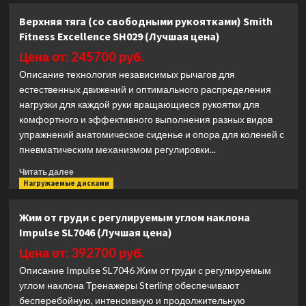
Жим
Верхняя тяга (со свободными рукоятками) Smith
для
Fitness Excellence SH029 (Лучшая цена)
ног
Ultra
Цена от: 245700 руб.
Gym
Описание технология независимых рычагов для
UG-
естественных движений и оптимального распределения
IN840
нагрузки для каждой руки вращающиеся рукоятки для
(Лучшая
цена)
комфортного и эффективного выполнения разных видов
упражнений анатомическое сиденье и опора для коленей с
пневматическим механизмом регулировки...
Прочитать
Читать далее
больше
Нагружаемые дисками
о
Верхняя
Жим от груди с регулируемым углом наклона
тяга
Impulse SL7046 (Лучшая цена)
(со
свободными
Цена от: 392700 руб.
рукоятками)
Описание Impulse SL7046 Жим от груди с регулируемым
Smith
углом наклона Тренажеры Sterling обеспечивают
Fitness
бесперебойную, интенсивную и продолжительную
Excellence