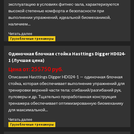
SH029
эксплуатацию в условиях фитнес-зала, характеризуются
(Лучшая
высокой степенью комфорта и безопасности при
цена)
выполнении упражнений, идеальной биомеханикой,
наличием...
Прочитать
Читать далее
больше
Грузоблочные тренажеры
о
Жим
Одиночная блочная стойка Hasttings Digger HD024-
от
1 (Лучшая цена)
груди
с
Цена от: 255750 руб.
регулируемым
Описание Hasttings Digger HD024-1 — одиночная блочная
углом
стойка, которая обеспечивает выполнение упражнений для
наклона
тренировки верхней части тела: сгибаний/разгибаний рук,
Impulse
SL7046
пуловеры и др. Тщательно проработанная конструкция
(Лучшая
тренажера обеспечивает оптимизированную биомеханику
цена)
для максимальной...
Прочитать
Читать далее
больше
Грузоблочные тренажеры
о