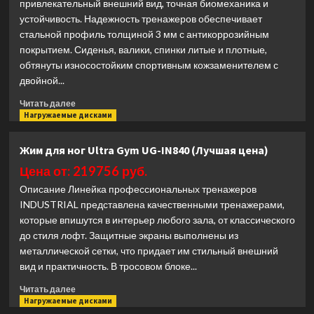
привлекательный внешний вид, точная биомеханика и
устойчивость. Надежность тренажеров обеспечивает
стальной профиль толщиной 3 мм с антикоррозийным
покрытием. Сиденья, валики, спинки литые и плотные,
обтянуты износостойким спортивным кожзаменителем с
двойной...
Прочитать
Читать далее
больше
Нагружаемые дисками
о
Олимпийская
Жим для ног Ultra Gym UG-IN840 (Лучшая цена)
стойка
для
Цена от: 219756 руб.
приседаний
Описание Линейка профессиональных тренажеров
Ultra
INDUSTRIAL представлена качественными тренажерами,
Gym
которые впишутся в интерьер любого зала, от классического
UG-
до стиля лофт. Защитные экраны выполнены из
CL108
(Лучшая
металлической сетки, что придает им стильный внешний
цена)
вид и практичность. В тросовом блоке...
Прочитать
Читать далее
больше
Нагружаемые дисками
о