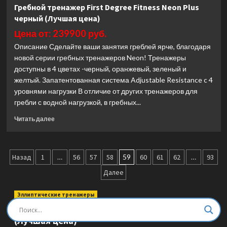
Мультистанция
Гребной тренажер First Degree Fitness Neon Plus
BRONZE
черный (Лучшая цена)
GYM
EVOLVE
Цена от: 239900 руб.
TripleX
Описание Сделайте ваши занятия греблей ярче, благодаря
(Лучшая
новой серии гребных тренажеров Neon! Тренажеры
цена)
доступны в 4 цветах -черный, оранжевый, зеленый и
желтый. Запатентованная система Adjustable Resistance c 4
уровнями нагрузки В отличие от других тренажеров для
гребли с водной нагрузкой, в гребных...
Прочитать
Читать далее
больше
о
Гребной
Пагинация
тренажер
Назад
1
…
56
57
58
59
60
61
62
…
93
First
записей
Далее
Degree
Fitness
Neon
Эллиптические тренажеры
Plus
Эллиптический тренажер DFC E8745T
черный
(Лучшая цена)
(Лучшая