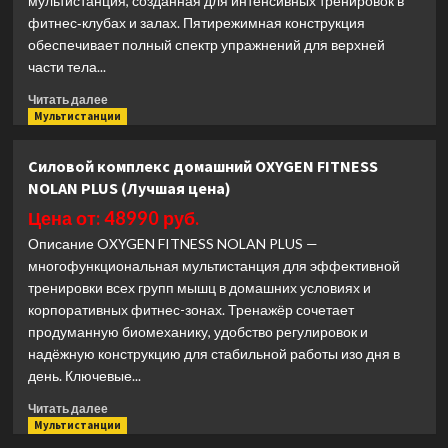
мультистанция, созданная для интенсивных тренировок в
(Лучшая
фитнес‑клубах и залах. Пятирежимная конструкция
цена)
обеспечивает полный спектр упражнений для верхней
части тела...
Прочитать
Читать далее
больше
Мультистанции
о
Мультистанция
Силовой комплекс домашний OXYGEN FITNESS
5-
NOLAN PLUS (Лучшая цена)
ти
позиционная
Цена от: 48990 руб.
Bronze
Описание OXYGEN FITNESS NOLAN PLUS —
Gym
многофункциональная мультистанция для эффективной
MIGHT
тренировки всех групп мышц в домашних условиях и
62
(Лучшая
корпоративных фитнес-зонах. Тренажёр сочетает
цена)
продуманную биомеханику, удобство регулировок и
надёжную конструкцию для стабильной работы изо дня в
день. Ключевые...
Прочитать
Читать далее
больше
Мультистанции
о