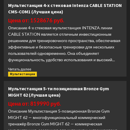
Одиночная
Мультистанция 4-х стековая Intenza CABLE STATION
блочная
CMS-COM1 (Лучшая цена)
стойка
Hasttings
Цена от: 1528676 руб.
Digger
Описание 4-х стековая мультистанция INTENZA линии
HD024-
CABLE STATION является отличным инвестиционным
1
решением для тренировочного пространства, обеспечивая
(Лучшая
цена)
эффективные и безопасные тренировки для нескольких
пользователей одновременно. Она объединяет
функциональность, удобство использования и высокий...
Прочитать
Читать далее
больше
Мультистанции
о
Мультистанция
Мультистанция 5-ти позиционная Bronze Gym
4-
MIGHT 62 (Лучшая цена)
х
стековая
Цена от: 819990 руб.
Intenza
Описание Мультистанция 5‑позиционная Bronze Gym
CABLE
MIGHT 62 — многофункциональный коммерческий
STATION
тренажёр Bronze Gym MIGHT 62 — коммерческая
CMS-
COM1