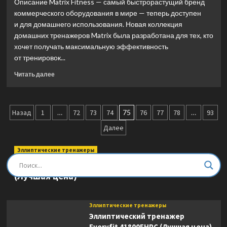
Описание Matrix Fitness — самый быстрорастущий бренд
(Лучшая
коммерческого оборудования в мире — теперь доступен
цена)
и для домашнего использования. Новая коллекция
домашних тренажеров Matrix была разработана для тех, кто
хочет получать максимальную эффективность
от тренировок...
Прочитать
Читать далее
больше
о
Вертикальный
Пагинация
велотренажер
Назад
1
…
72
73
74
75
76
77
78
…
93
Matrix
записей
Далее
Fitness
U50XER
(Лучшая
Эллиптические тренажеры
цена)
Эллиптический тренажер DFC E8745T
(Лучшая цена)
Эллиптические тренажеры
Эллиптический тренажер
Everyfit 41800EHPC (Лучшая цена)