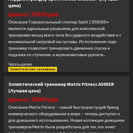
Matrix
цена)
Fitness
Endurance
Цена от: 10500 руб.
Premium
Описание Горизонтальный степпер Spirit CRS800S+
LED
является идеальным решением для комплексной
(Лучшая
тренировки мышц всего тела без ударного воздействия и с
цена)
минимальной нагрузкой на суставы. Из положения сидя
тренажер позволяет тренировать движения спуска и
подъема по ступеням, а мультихватовые рукояти...
Прочитать
Читать далее
больше
Эллиптические тренажеры
о
Кардиострайдер
Эллиптический тренажер Matrix Fitness A50XER
Spirit
(Лучшая цена)
Fitness
CRS800S+
Цена от: 30000 руб.
(Лучшая
Описание Matrix Fitness – самый быстрорастущий бренд
цена)
коммерческого оборудования в мире – теперь доступен и
для домашнего использования. Новая коллекция домашних
тренажеров Matrix была разработана для тех, кто хочет