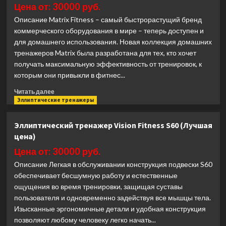
Fitness
Цена от: 30000 руб.
E95
Описание Matrix Fitness – самый быстрорастущий бренд
(2023)
коммерческого оборудования в мире – теперь доступен и
(Лучшая
для домашнего использования. Новая коллекция домашних
цена)
тренажеров Matrix была разработана для тех, кто хочет
получать максимальную эффективность от тренировок, к
которым они привыкли в фитнес...
Прочитать
Читать далее
больше
Эллиптические тренажеры
о
Эллиптический
Эллиптический тренажер Vision Fitness S60 (Лучшая
тренажер
цена)
Matrix
Fitness
Цена от: 30000 руб.
A30XIR
Описание Легкая в обслуживании конструкция подвески S60
(Лучшая
обеспечивает бесшумную работу и естественные
цена)
ощущения во время тренировки, защищая суставы
пользователя и одновременно задействуя все мышцы тела.
Изысканные эргономичные детали и удобная конструкция
позволяют любому человеку легко начать...