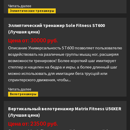
Прочитать
Читать далее
больше
Эллиптические тренажеры
о
Эллиптический
Эллиптический тренажер Sole Fitness ST600
тренажер
(Лучшая цена)
Vision
Fitness
Цена от: 30000 руб.
S60
Описание Универсальность ST600 позволяет пользователю
(Лучшая
воздействовать на различные группы мышц ног, расширяя
цена)
возможности тренировок! Более короткий шаг имитирует
степпер и нацелен на бедра и икры, а более длинный шаг
можно использовать для имитации бега трусцой или
спринтерского движения, чтобы...
Прочитать
Читать далее
больше
Велотренажеры
о
Эллиптический
Вертикальный велотренажер Matrix Fitness U50XER
тренажер
(Лучшая цена)
Sole
Fitness
Цена от: 23500 руб.
ST600