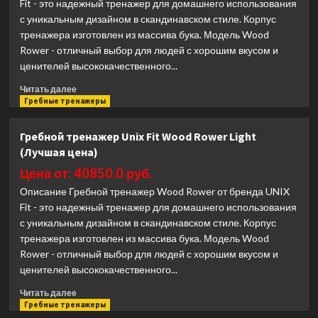
Fit - это надежный тренажер для домашнего использования
с уникальным дизайном в скандинавском стиле. Корпус
тренажера изготовлен из массива бука. Модель Wood
Rower - отличный выбор для людей с хорошим вкусом и
ценителей высококачественного...
Прочитать
Читать далее
больше
Гребные тренажеры
о
Гребной
Гребной тренажер Unix Fit Wood Rower Light
тренажер
(Лучшая цена)
Unix
Fit
Цена от: 40850.0 руб.
Wood
Описание Гребной тренажер Wood Rower от бренда UNIX
Rower
Fit - это надежный тренажер для домашнего использования
Dark
с уникальным дизайном в скандинавском стиле. Корпус
(Лучшая
цена)
тренажера изготовлен из массива бука. Модель Wood
Rower - отличный выбор для людей с хорошим вкусом и
ценителей высококачественного...
Прочитать
Читать далее
больше
Гребные тренажеры
о