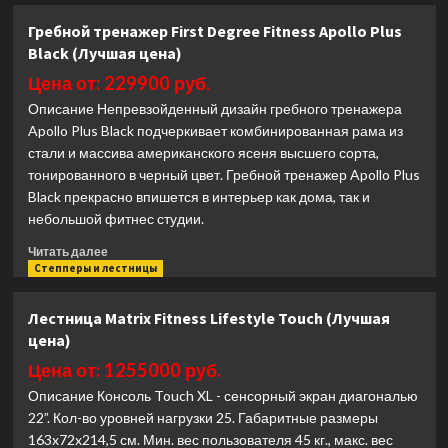
Гребной
Гребной тренажер First Degree Fitness Apollo Plus
тренажер
Black (Лучшая цена)
Unix
Fit
Цена от: 229900 руб.
Wood
Описание Непревзойденный дизайн гребного тренажера
Rower
Apollo Plus Black подчеркивает комбинированная рама из
Light
стали и массива американского ясеня высшего сорта,
(Лучшая
цена)
тонированного в черный цвет. Гребной тренажер Apollo Plus
Black прекрасно впишется в интерьер как дома, так и
небольшой фитнес студии.
Прочитать
Читать далее
больше
Степперы и лестницы
о
Гребной
Лестница Matrix Fitness Lifestyle Touch (Лучшая
тренажер
цена)
First
Degree
Цена от: 1255000 руб.
Fitness
Описание Консоль Touch XL - сенсорный экран диагональю
Apollo
22”. Кол-во уровней нагрузки 25. Габаритные размеры
Plus
163x72x214,5 см. Мин. вес пользователя 45 кг., макс. вес
Black