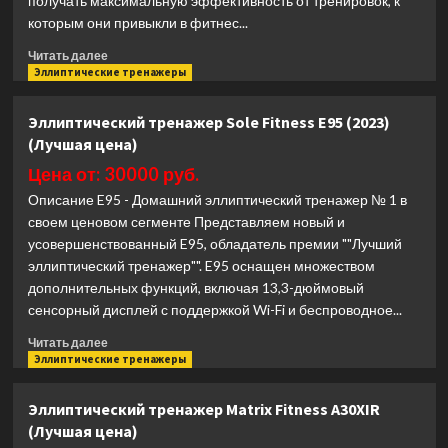
получать максимальную эффективность от тренировок, к
которым они привыкли в фитнес...
Прочитать
Читать далее
больше
Эллиптические тренажеры
о
Эллиптический
Эллиптический тренажер Sole Fitness E95 (2023)
тренажер
(Лучшая цена)
Matrix
Fitness
Цена от: 30000 руб.
A50XER
Описание E95 - Домашний эллиптический тренажер № 1 в
(Лучшая
своем ценовом сегменте Представляем новый и
цена)
усовершенствованный E95, обладатель премии ""Лучший
эллиптический тренажер"". E95 оснащен множеством
дополнительных функций, включая 13,3-дюймовый
сенсорный дисплей с поддержкой Wi-Fi и беспроводное...
Прочитать
Читать далее
больше
Эллиптические тренажеры
о
Эллиптический
Эллиптический тренажер Matrix Fitness A30XIR
тренажер
(Лучшая цена)
Sole