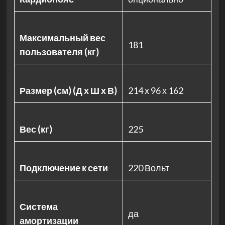
Максимальный вес
181
пользователя (кг)
Размер (см) (Д х Ш х В)
214 х 96 х 162
Вес (кг)
225
Подключение к сети
220 Вольт
Система
да
амортизации