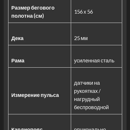
Размер бегового
156 х 56
полотна (см)
Дека
25 мм
Рама
усиленная сталь
датчики на
рукоятках /
Измерение пульса
нагрудный
беспроводной
Кардиопояс
опционально