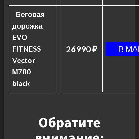
Беговая
дорожка
EVO
26990 ₽
FITNESS
Vector
М700
black
Обратите
внимание: