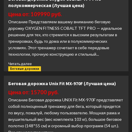
дорожка
полукоммерческая (Лучшая цена)
Bronze
Gym
Цена от: 109990 руб.
POWERWAY
Описание Представляем вашему вниманию беговую
(Лучшая
дорожку OXYGEN FITNESS COBALT TFT PRO — идеальное
цена)
решение для тех, кто стремится к высоким результатам в
тренировках, будь то дома или в полукоммерческих
условиях. Этот тренажер сочетает в себе передовые
технологии, прочную конструкцию и стильный...
Прочитать
Читать далее
больше
Беговые дорожки
о
Беговая
Беговая дорожка Unix Fit MX-970F (Лучшая цена)
дорожка
Oxygen
Цена от: 15700 руб.
COBALT
Описание Беговая дорожка UNIX Fit MX-970F представляет
TFT
собой полноценный тренажер для бега, который придется
PRO
по вкусу, пожалуй, любому пользователю. Мощная рама и
полукоммерческая
внушительный вес (вес комплекта 103 кг), большое беговое
(Лучшая
цена)
полотно (148*55 см) и огромный выбор программ (54 шт.).