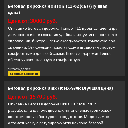
Беговая
Беговая дорожка Horizon T11-02 (CE) (Лучшая
дорожка
цена)
CardioPower
S45
Цена от: 30000 руб.
(Лучшая
Описание Беговая дорожка Tempo T11 предназначена для
цена)
домашнего использования удобна и интуитивно понятна в
управлении, быстро и легко складывается, компактна при
хранении. Эти функции помогут сделать занятия спортом
комфортными для всей семьи. Беговые дорожки Tempo
обеспечивают плавную и комфортную...
Прочитать
Читать далее
больше
Беговые дорожки
о
Беговая
Беговая дорожка Unix Fit MX-930R (Лучшая цена)
дорожка
Horizon
Цена от: 15700 руб.
T11-
Описание Беговая дорожка UNIX Fit™ MX-930R
02
разработана для ежедневных интенсивных тренировок
(CE)
спортсменов любого уровня подготовки. Модель имеет
(Лучшая
автоматическую регулировку угла наклона беговой
цена)