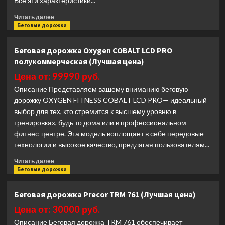
Все эти характеристики...
Прочитать
Читать далее
больше
Беговые дорожки
о
Беговая
Беговая дорожка Oxygen COBALT LCD PRO
дорожка
полукоммерческая (Лучшая цена)
Unix
Fit
Цена от: 99990 руб.
MX-
Описание Представляем вашему вниманию беговую
970F
дорожку OXYGEN FITNESS COBALT LCD PRO— идеальный
(Лучшая
выбор для тех, кто стремится к высшему уровню в
цена)
тренировках, будь то дома или в профессиональном
фитнес-центре. Эта модель воплощает в себе передовые
технологии и высокое качество, предлагая пользователям...
Прочитать
Читать далее
больше
Беговые дорожки
о
Беговая
Беговая дорожка Precor TRM 761 (Лучшая цена)
дорожка
Oxygen
Цена от: 30000 руб.
COBALT
Описание Беговая дорожка TRM 761 обеспечивает