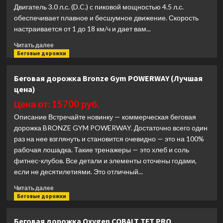
Двигатель 3.0 л.с. (D.C.) с пиковой мощностью 4.5 л.с.
обеспечивает плавное и бесшумное движение. Скорость
настраивается от 1 до 18 км/ч и дает вам...
Прочитать
Читать далее
больше
Беговые дорожки
о
Беговая
Беговая дорожка Bronze Gym POWERWAY (Лучшая
дорожка
цена)
Oxygen
ELISION
Цена от: 15700 руб.
ДОМАШНЯЯ
Описание Встречайте новинку — коммерческая беговая
(Лучшая
дорожка BRONZE GYM POWERWAY. Достаточно всего один
цена)
раз на нее взглянуть и становится очевидно — это на 100%
рабочая лошадка. Такие тренажеры — это хлеб и соль
фитнес-клубов. Все детали и элементы оточены годами,
если не десятилетиями. Это отличный...
Прочитать
Читать далее
больше
Беговые дорожки
о
Беговая
Беговая дорожка Oxygen COBALT TFT PRO