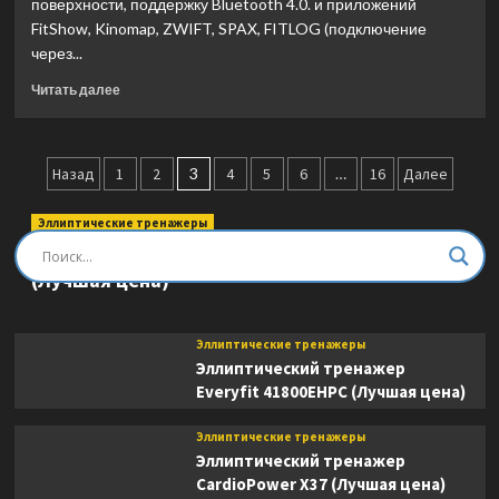
поверхности, поддержку Bluetooth 4.0. и приложений
FitShow, Kinomap, ZWIFT, SPAX, FITLOG (подключение
через...
Прочитать
Читать далее
больше
о
Беговая
Пагинация
дорожка
Назад
1
2
3
4
5
6
…
16
Далее
Unix
записей
Fit
Эллиптические тренажеры
MX-
Эллиптический тренажер DFC E8745T
930R
(Лучшая цена)
(Лучшая
цена)
Эллиптические тренажеры
Эллиптический тренажер
Everyfit 41800EHPC (Лучшая цена)
Эллиптические тренажеры
Эллиптический тренажер
CardioPower X37 (Лучшая цена)