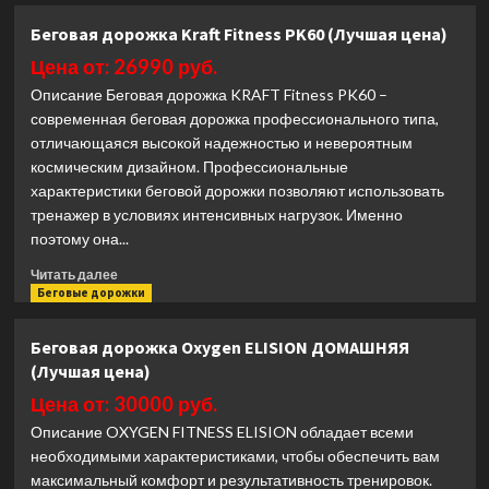
Беговая
Беговая дорожка Kraft Fitness PK60 (Лучшая цена)
дорожка
Oxygen
Цена от: 26990 руб.
M-
Описание Беговая дорожка KRAFT Fitness PK60 –
CONCEPT
современная беговая дорожка профессионального типа,
SPORT
отличающаяся высокой надежностью и невероятным
(SOFT
космическим дизайном. Профессиональные
PINK)
домашняя
характеристики беговой дорожки позволяют использовать
(Лучшая
тренажер в условиях интенсивных нагрузок. Именно
цена)
поэтому она...
Прочитать
Читать далее
больше
Беговые дорожки
о
Беговая
Беговая дорожка Oxygen ELISION ДОМАШНЯЯ
дорожка
(Лучшая цена)
Kraft
Fitness
Цена от: 30000 руб.
PK60
Описание OXYGEN FITNESS ELISION обладает всеми
(Лучшая
необходимыми характеристиками, чтобы обеспечить вам
цена)
максимальный комфорт и результативность тренировок.