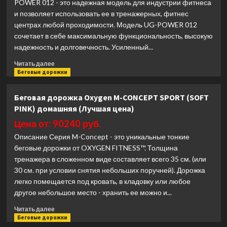
POWER 012 - это надежная модель для индустрии фитнеса
и позволяет использовать ее в тренажерных, фитнес
центрах любой проходимости. Модель UG-POWER 012
сочетает в себе максимальную функциональность, высокую
надежность и долговечность. Усиленный...
Прочитать
Читать далее
больше
Беговые дорожки
о
Беговая
Беговая дорожка Oxygen M-CONCEPT SPORT (SOFT
дорожка
PINK) домашняя (Лучшая цена)
Ultra
Gym
Цена от: 90240 руб.
UG-
Описание Серия M-Concept - это уникальные тонкие
POWER
беговые дорожки от OXYGEN FITNESS™. Толщина
012
тренажера в сложенном виде составляет всего 35 см. (или
(Лучшая
цена)
30 см. при условии снятия небольших поручней). Дорожка
легко помещается под кровать, в кладовку или любое
другое небольшое место - хранить ее можно и...
Прочитать
Читать далее
больше
Беговые дорожки
о