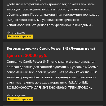
LCD
удобство и эффективность тренировок, сочетая при этом
PRO
высокую производительность и простоту технического
полукоммерческая
обслуживания. Простая лаконичная конструкция тренажера
(Лучшая
цена)
выдерживает тяжелые условия коммерческого
использования, что делает его чрезвычайно выгодным...
Прочитать
Читать далее
больше
Беговые дорожки
о
Беговая
Беговая дорожка CardioPower S45 (Лучшая цена)
дорожка
Precor
Цена от: 30000 руб.
TRM
Описание CardioPower S45 - стильная и функциональная
761
беговая дорожка для занятий в домашних условиях. Самые
(Лучшая
современные технологии, усиленная рама и качественные
цена)
комплектующие обеспечивают надежную эксплуатацию и
отличные технические характеристики. ИДЕАЛЬНЫЕ
ВОЗМОЖНОСТИ ДЛЯ ИНТЕНСИВНЫХ ТРЕНИРОВОК...
Прочитать
Читать далее
больше
Беговые дорожки
о