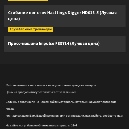
Сгибание ног стоя Hasttings Digger HD018-5 (Лучшая
цена)
Грузоблочные тренажеры
Пресс-машина Impulse FE9714 (Лучшая цена)
Сайт не является магазином и не осуществляет продажи товаров.
Цены на продукты могут отличаться от заявленных.
Если Вы обнаружили на нашем сайте материалы, которые нарушают авторские
права,
принадлежащие Вам, Вашей компании или организации, пожалуйста, сообщите нам.
На сайте могут быть опубликованы материалы 18+!