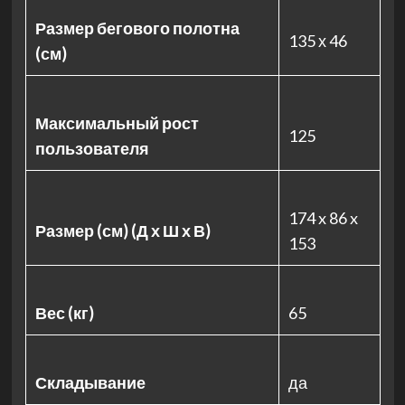
Размер бегового полотна
135 х 46
(см)
Максимальный рост
125
пользователя
174 x 86 x
Размер (см) (Д х Ш х В)
153
Вес (кг)
65
Складывание
да