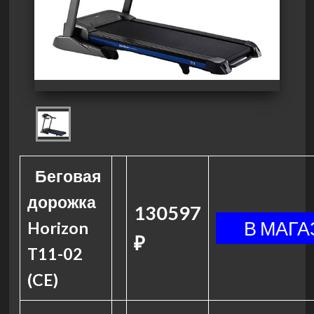
Беговая
дорожка
130597
Horizon
₽
T11-02
(CE)