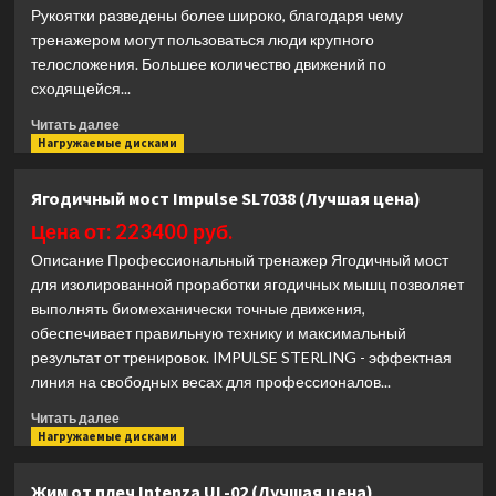
5
Рукоятки разведены более широко, благодаря чему
(Лучшая
тренажером могут пользоваться люди крупного
цена)
телосложения. Большее количество движений по
сходящейся...
Прочитать
Читать далее
больше
Нагружаемые дисками
о
Широкий
Ягодичный мост Impulse SL7038 (Лучшая цена)
жим
от
Цена от: 223400 руб.
груди
Описание Профессиональный тренажер Ягодичный мост
Spirit
для изолированной проработки ягодичных мышц позволяет
Fitness
выполнять биомеханически точные движения,
SP-
обеспечивает правильную технику и максимальный
4505
(Лучшая
результат от тренировок. IMPULSE STERLING - эффектная
цена)
линия на свободных весах для профессионалов...
Прочитать
Читать далее
больше
Нагружаемые дисками
о
Ягодичный
Жим от плеч Intenza UL-02 (Лучшая цена)