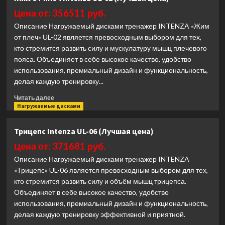
мост
Impulse
Цена от: 356511 руб.
SL7038
Описание Нагружаемый дисками тренажер INTENZA «Жим
(Лучшая
от плеч» UL-02 является превосходным выбором для тех,
цена)
кто стремится развить силу и мускулатуру мышц плечевого
пояса. Объединяет в себе высокое качество, удобство
использования, премиальный дизайн и функциональность,
делая каждую тренировку...
Прочитать
Читать далее
больше
Нагружаемые дисками
о
Жим
Трицепс Intenza UL-06 (Лучшая цена)
от
плеч
Цена от: 371681 руб.
Intenza
Описание Нагружаемый дисками тренажер INTENZA
UL-
«Трицепс» UL-06 является превосходным выбором для тех,
02
кто стремится развить силу и объём мышц трицепса.
(Лучшая
Объединяет в себе высокое качество, удобство
цена)
использования, премиальный дизайн и функциональность,
делая каждую тренировку эффективной и приятной.