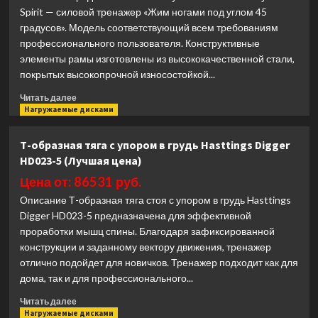
Spirit — силовой тренажер «Жим ногами под углом 45
Optima
градусов». Модель соответствующий всем требованиям
KFPLOSP
(Лучшая
профессионального пользователя. Конструктивные
цена)
элементы рамы изготовлены из высококачественной стали,
покрытых высокопрочной износостойкой...
Прочитать
Читать далее
больше
Нагружаемые дисками
о
Жим
Т-образная тяга с упором в грудь Hasttings Digger
ногами
HD023-5 (Лучшая цена)
под
углом
Цена от: 86531 руб.
45°
Описание Т-образная тяга стоя с упором в грудь Hasttings
Spirit
Digger HD023-5 предназначена для эффективной
Fitness
проработки мышц спины. Благодаря зафиксированной
SP-
4216
конструкции и заданному вектору движения, тренажер
(Лучшая
отлично подойдет для новичков. Тренажер подходит как для
цена)
дома, так и для профессионального...
Прочитать
Читать далее
больше
Нагружаемые дисками