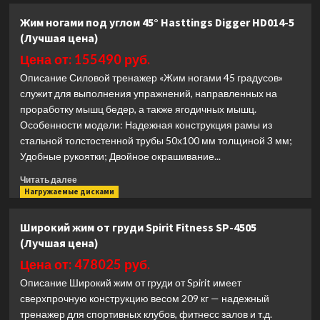
Тренажер
Жим ногами под углом 45° Hasttings Digger HD014-5
для
(Лучшая цена)
кистей
рук
Цена от: 155490 руб.
Ultra
Описание Силовой тренажер «Жим ногами 45 градусов»
Gym
служит для выполнения упражнений, направленных на
UG-
проработку мышц бедер, а также ягодичных мышц.
T78
(Лучшая
Особенности модели: Надежная конструкция рамы из
цена)
стальной толстостенной трубы 50х100 мм толщиной 3 мм;
Удобные рукоятки; Двойное окрашивание...
Прочитать
Читать далее
больше
Нагружаемые дисками
о
Жим
Широкий жим от груди Spirit Fitness SP-4505
ногами
(Лучшая цена)
под
углом
Цена от: 478025 руб.
45°
Описание Широкий жим от груди от Spirit имеет
Hasttings
сверхпрочную конструкцию весом 209 кг — надежный
Digger
тренажер для спортивных клубов, фитнесс залов и т.д.
HD014-