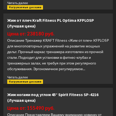
Прочитать
Читать далее
больше
Нагружаемые дисками
о
Трицепс
Жим от плеч Kraft Fitness PL Optima KFPLOSP
Intenza
(Лучшая цена)
UL-
06
Цена от: 238180 руб.
(Лучшая
Описание Тренажер KRAFT Fitness «Жим от плеч» KFPLOSP
цена)
для многоповторных упражнений на развитие мощных
дельт. Прочный каркас тренажера изготовлен из прочной
стали. Подходит для установки в фитнес-клубах и
тренажерных залах, не требуя при этом регулярного
обслуживания. Эргономичное регулируемое...
Прочитать
Читать далее
больше
Нагружаемые дисками
о
Жим
Жим ногами под углом 45° Spirit Fitness SP-4216
от
(Лучшая цена)
плеч
Kraft
Цена от: 155490 руб.
Fitness
Описание Представляем Вашему вниманию новинку от
PL