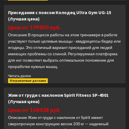
о
Т-
Приседания с поясом Колодец Ultra Gym UG-15
образная
(Лучшая цена)
тяга
с
Цена от: 199800 руб.
упором
Описание В процессе работы на этом тренажере в работе
в
участвуют только целевые мышцы - квадрицепсы бедер или
грудь
ягодицы. Это отличный вариант приседаний для людей
Hasttings
Digger
имеющих проблемы со спиной. Регулируемая платформа
HD023-
для ног позволяет выбрать оптимальное положение для
5
проработки нужных мышц.
(Лучшая
цена)
Прочитать
Читать далее
больше
Нагружаемые дисками
о
Приседания
Жим от груди с наклоном Spirit Fitness SP-4501
с
(Лучшая цена)
поясом
Колодец
Цена от: 168438 руб.
Ultra
Описание Жим от груди с наклоном от Spirit имеет
Gym
сверхпрочную конструкцию весом 200 кг — надежный
UG-