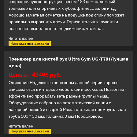
сверхпрочную конструкцию весом 183 кг — надежный
тренажер для спортивных клубов, фитнесс залов и т.д.
Хорошо заметная отметка на подушке под спину поможет
правильно выровнять плечи. Горизонтальные рукоятки
позволяют выполнять те же движения, что и на...
Прочитать
Читать далее
больше
Нагружаемые дисками
о
Наклонный
Тренажер для кистей рук Ultra Gym UG-T78 (Лучшая
жим
цена)
от
груди
Цена от: 49406 руб.
Spirit
Описание Надежные тренажеры данной серии хорошо
Fitness
вписываются в интерьер любого фитнесс-зала. Позволяют
SP-
эффективно прорабатывать разные группы мышц.
4504
(Лучшая
Оборудование собрано на автоматической линии с
цена)
лазерной резкой и сваркой Рама: стальная прямоугольная
труба 100 * 50 мм, толщина 3 мм Порошковое...
Прочитать
Читать далее
больше
Нагружаемые дисками
о