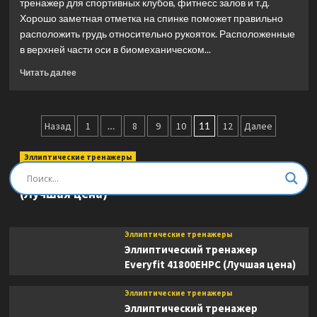
тренажер для спортивных клубов, фитнесс залов и т.д.
15
(Лучшая
Хорошо заметная отметка на спинке поможет правильно
цена)
расположить грудь относительно рукояток. Расположенные
в верхней части оси в биомеханическом...
Прочитать
Читать далее
больше
о
Жим
Пагинация
от
Назад
1
…
8
9
10
11
12
Далее
груди
записей
с
Эллиптические тренажеры
наклоном
Эллиптический тренажер DFC E8745T
Spirit
(Лучшая цена)
Fitness
SP-
4501
(Лучшая
Эллиптические тренажеры
цена)
Эллиптический тренажер
Everyfit 41800EHPC (Лучшая цена)
Эллиптические тренажеры
Эллиптический тренажер