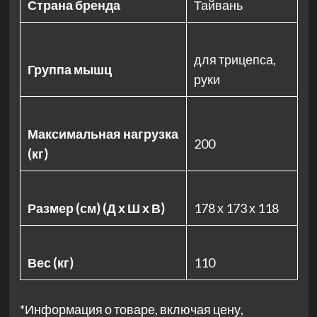
Страна бренда
Тайвань
для трицепса,
Группа мышц
руки
Максимальная нагрузка
200
(кг)
Размер (см) (Д х Ш х В)
178 х 173 х 118
Вес (кг)
110
*Информация о товаре, включая цену,