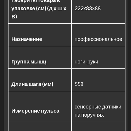
Габариты товара в
упаковке (см) (Д х Ш х
222х83×88
В)
Назначение
профессиональное
Группа мышц
ноги, руки
Длина шага (мм)
558
сенсорные датчики
Измерение пульса
на поручнях