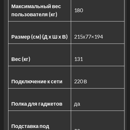
Максимальный вес
180
пользователя (кг)
Размер (см) (Д х Ш х В)
215х77×194
Вес (кг)
131
Подключение к сети
220 В
Полка для гаджетов
да
Подставка под