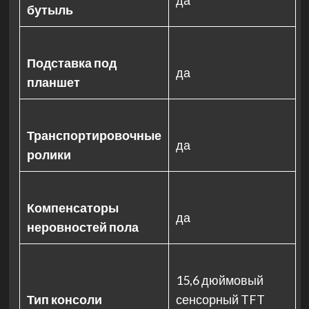
да
бутыль
Подставка под
да
планшет
Транспортировочные
да
ролики
Компенсаторы
да
неровностей пола
15,6 дюймовый
Тип консоли
сенсорный TFT