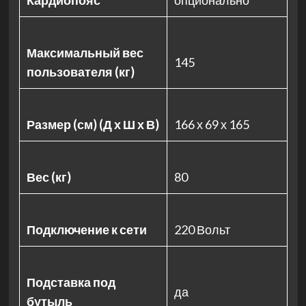
Кардиопояс
опционально
Максимальный вес
145
пользователя (кг)
Размер (см) (Д х Ш х В)
166 х 69 х 165
Вес (кг)
80
Подключение к сети
220 Вольт
Подставка под
да
бутыль