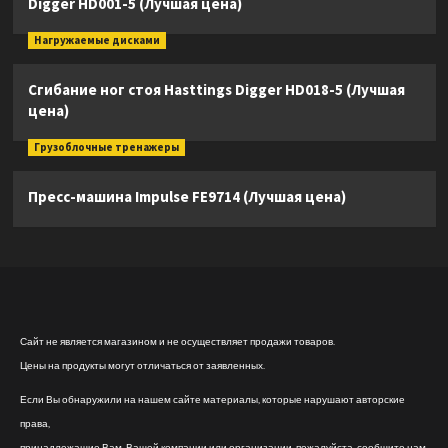
Digger HD001-5 (Лучшая цена)
Нагружаемые дисками
Сгибание ног стоя Hasttings Digger HD018-5 (Лучшая
цена)
Грузоблочные тренажеры
Пресс-машина Impulse FE9714 (Лучшая цена)
Сайт не является магазином и не осуществляет продажи товаров.
Цены на продукты могут отличаться от заявленных.
Если Вы обнаружили на нашем сайте материалы, которые нарушают авторские
права,
принадлежащие Вам, Вашей компании или организации, пожалуйста, сообщите нам.