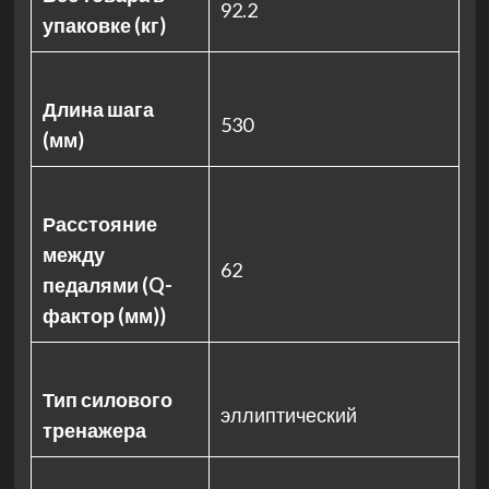
92.2
упаковке (кг)
Длина шага
530
(мм)
Расстояние
между
62
педалями (Q-
фактор (мм))
Тип силового
эллиптический
тренажера