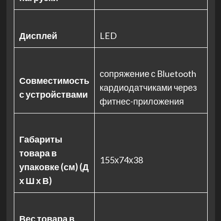
Дисплей
LED
сопряжение с Bluetooth
Совместимость
кардиодатчиками через
с устройствами
фитнес-приложения
Габариты
товара в
155х74х38
упаковке (см) (Д
х Ш х В)
Вес товара в