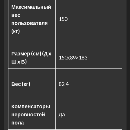
Максимальный
вес
150
пользователя
(кг)
Размер (см) (Д х
150х89×183
Ш х В)
Вес (кг)
82.4
Компенсаторы
неровностей
Да
пола