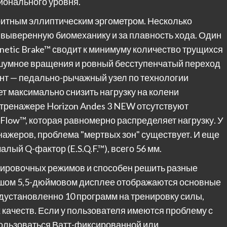
ионального уровня.
ритным эллиптическим эргометром. Несколько
 выверенную биомеханику и за плавность хода. Один
netic Brake™ сводит к минимуму количество трущихся
есшумное вращения и ровный бесступенчатый переход
ент — педально-рычажный узел по технологии
т максимально снизить нагрузку на колени
 тренажере Horizon Andes 3 NEW отсутствуют
Flow™, которая равномерно распределяет нагрузку. У
ажеров, проблема "мертвых зон" существует. И еще
ый Q-фактор (E.S.Q.F.™), всего 56 мм.
нировочных режимов и способен решить разные
ьшом 5,5-дюймовом дисплее отображаются основные
дустановленно 10 программ на тренировку силы,
 качеств. Если у пользователя имеются проблему с
ользоваться Ватт-фиксированной или