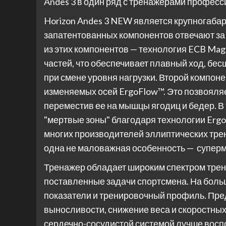
Andes 3 в один ряд с тренажерами професс
Horizon Andes 3 NEW является крупногаба
запатентованных компонентов отвечают за
из этих компонентов — технология ECB Mag
частей, что обеспечивает плавный ход, б
при смене уровня нагрузки. Второй компон
изменяемых осей ErgoFlow™. Это позвояляе
переместив ее на мышцы ягодиц и бедер. В
"мертвые зоны" благодаря технологии Ergo
многих производителей эллиптических трен
одна не маловажная особенность — супермал
Тренажер обладает широким спектром тре
поставленные задачи спортсмена. На бол
показатели и тренировочный профиль. Пре
выносливости, снижение веса и скоростных
сердечно-сосудистой системой лучше восп