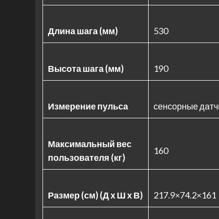
Длина шага (мм)
530
Высота шага (мм)
190
Измерение пульса
сенсорные датч
Максимальный вес
160
пользователя (кг)
Размер (см) (Д х Ш х В)
217.9×74.2×161