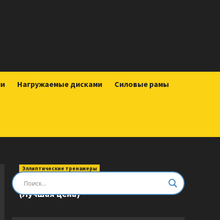
ии
Нагружаемые дисками
Силовые рамы
Эллиптические тренажеры
Эллиптический тренажер DFC E8745T
(Лучшая цена)