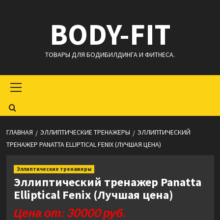
Перейти
BODY-FIT
к
содержимому
ТОВАРЫ ДЛЯ БОДИБИЛДИНГА И ФИТНЕСА.
Основное
меню
ГЛАВНАЯ
ЭЛЛИПТИЧЕСКИЕ ТРЕНАЖЕРЫ
ЭЛЛИПТИЧЕСКИЙ
ТРЕНАЖЕР PANATTA ELLIPTICAL FENIX (ЛУЧШАЯ ЦЕНА)
Эллиптические тренажеры
Эллиптический тренажер Panatta
Elliptical Fenix (Лучшая цена)
Цена от: 30000 руб.