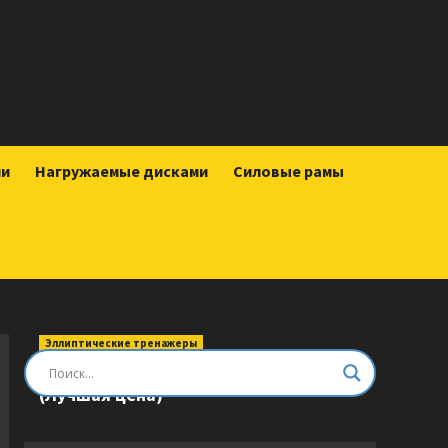
ии
Нагружаемые дисками
Силовые рамы
Эллиптические тренажеры
Эллиптический тренажер DFC E8745T
(Лучшая цена)