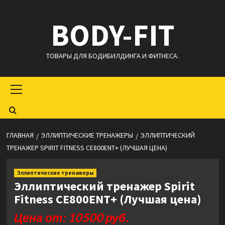
Перейти
BODY-FIT
к
содержимому
ТОВАРЫ ДЛЯ БОДИБИЛДИНГА И ФИТНЕСА.
Основное
меню
ГЛАВНАЯ
ЭЛЛИПТИЧЕСКИЕ ТРЕНАЖЕРЫ
ЭЛЛИПТИЧЕСКИЙ
ТРЕНАЖЕР SPIRIT FITNESS CE800ENT+ (ЛУЧШАЯ ЦЕНА)
Эллиптические тренажеры
Эллиптический тренажер Spirit
Fitness CE800ENT+ (Лучшая цена)
Цена от: 10500 руб.