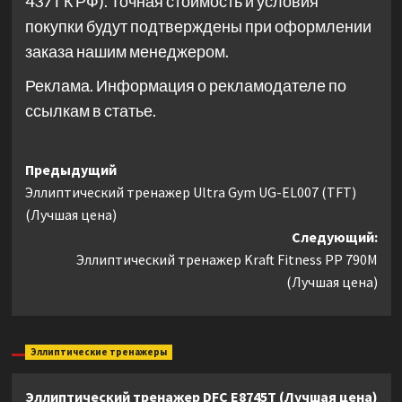
437 ГК РФ). Точная стоимость и условия
покупки будут подтверждены при оформлении
заказа нашим менеджером.
Реклама. Информация о рекламодателе по
ссылкам в статье.
Навигация
Предыдущий
Эллиптический тренажер Ultra Gym UG-EL007 (TFT)
записи
(Лучшая цена)
Следующий:
Эллиптический тренажер Kraft Fitness PP 790M
(Лучшая цена)
Эллиптические тренажеры
Эллиптический тренажер DFC E8745T (Лучшая цена)