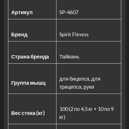
Артикул
SP-4607
Бренд
Spirit Fitness
Страна бренда
Тайвань
для бицепса, для
Группа мышц
трицепса, руки
100 (2 по 4,5 кг + 10 по 9
Вес стека (кг)
кг)