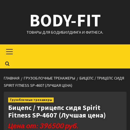
Перейти
BODY-FIT
к
содержимому
ТОВАРЫ ДЛЯ БОДИБИЛДИНГА И ФИТНЕСА.
Основное
меню
ГЛАВНАЯ
ГРУЗОБЛОЧНЫЕ ТРЕНАЖЕРЫ
БИЦЕПС / ТРИЦЕПС СИДЯ
SPIRIT FITNESS SP-4607 (ЛУЧШАЯ ЦЕНА)
Грузоблочные тренажеры
Бицепс / трицепс сидя Spirit
Fitness SP-4607 (Лучшая цена)
Цена от: 396500 руб.