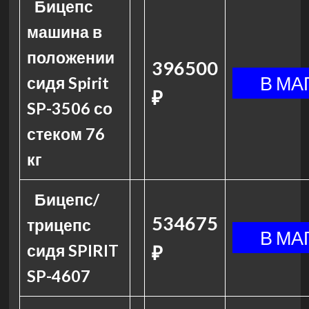
Бицепс
машина в
положении
396500
сидя Spirit
₽
SP-3506 со
стеком 76
кг
Бицепс/
534675
трицепс
сидя SPIRIT
₽
SP-4607