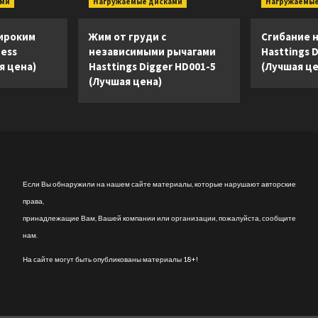
ами
Нагружаемые дисками
Нагружаемые
ироким
Жим от груди с
Сгибание н
ness
независимыми рычагами
Hasttings 
я цена)
Hasttings Digger HD001-5
(Лучшая це
(Лучшая цена)
Если Вы обнаружили на нашем сайте материалы, которые нарушают авторские
права,
принадлежащие Вам, Вашей компании или организации, пожалуйста, сообщите
нам.
На сайте могут быть опубликованы материалы 18+!