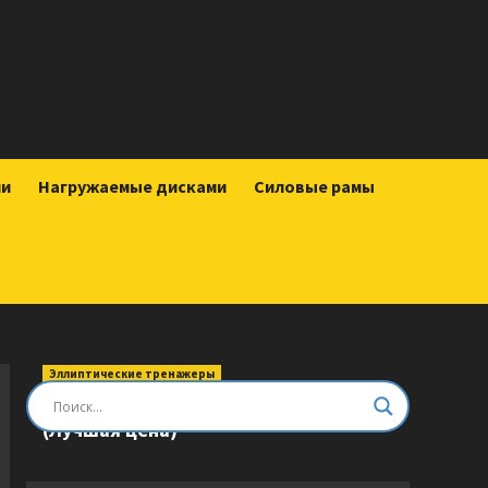
ии
Нагружаемые дисками
Силовые рамы
Эллиптические тренажеры
Эллиптический тренажер DFC E8745T
(Лучшая цена)