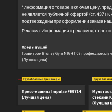
*Информация о товаре, включая цену, пред
не является публичной офертой (ст. 437 ГК 
подтверждены при оформлении заказа на
Реклама. Информация о рекламодателе по 
Навигация
Предыдущий
Гравитрон Bronze Gym MIGHT 09 профессиональ
записи
(Лучшая цена)
Грузоблочные тренажеры
Грузоблочны
Пресс-машина Impulse FE9714
Мультист
(Лучшая цена)
стеками K
(Лучшая 