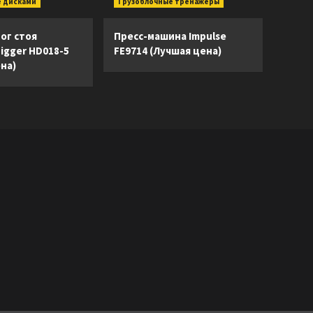
 дисками
Грузоблочные тренажеры
ог стоя
Пресс-машина Impulse
Digger HD018-5
FE9714 (Лучшая цена)
на)