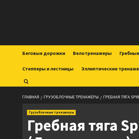
Перейти
к
содержимому
Беговые дорожки
Велотренажеры
Гребны
Степперы и лестницы
Эллиптические тренаж
ГЛАВНАЯ
ГРУЗОБЛОЧНЫЕ ТРЕНАЖЕРЫ
ГРЕБНАЯ ТЯГА SPIR
Грузоблочные тренажеры
Гребная тяга Spi