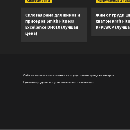
Силовые рамы
Нагружаемые диск
Силовая рама для жимов и
Жим от груди ш
приседов Smith Fitness
хватом Kraft Fit
Excellence DH010 (Лучшая
KFPLWCP (Лучша
цена)
Сайт не является магазином и не осуществляет продажи товаров.
Цены на продукты могут отличаться от заявленных.