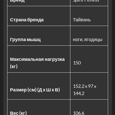
Страна бренда
Тайвань
Группа мышц
ноги, ягодицы
Максимальная нагрузка
150
(кг)
152,2 x 97 x
Размер (см) (Д х Ш х В)
144,2
Вес (кг)
106,6