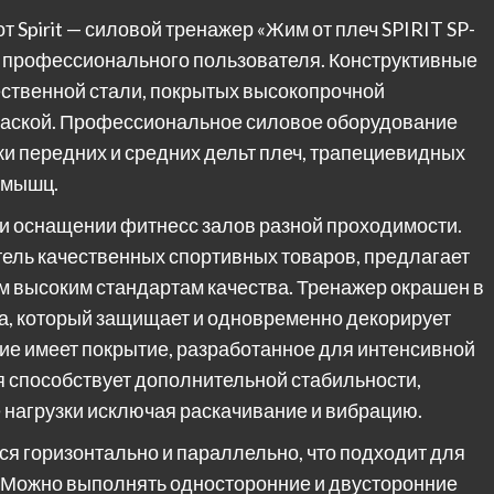
Spirit — силовой тренажер «Жим от плеч SPIRIT SP-
 профессионального пользователя. Конструктивные
ственной стали, покрытых высокопрочной
раской. Профессиональное силовое оборудование
ки передних и средних дельт плеч, трапециевидных
 мышц.
и оснащении фитнесс залов разной проходимости.
итель качественных спортивных товаров, предлагает
м высоким стандартам качества. Тренажер окрашен в
ка, который защищает и одновременно декорирует
ие имеет покрытие, разработанное для интенсивной
я способствует дополнительной стабильности,
нагрузки исключая раскачивание и вибрацию.
я горизонтально и параллельно, что подходит для
 Можно выполнять односторонние и двусторонние