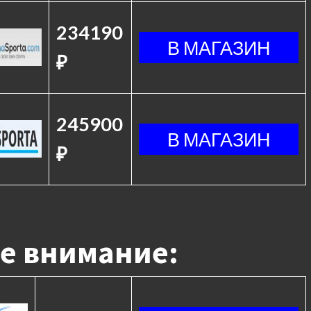
234190
₽
245900
₽
е внимание: