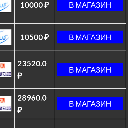
10000 ₽
10500 ₽
23520.0
₽
28960.0
₽