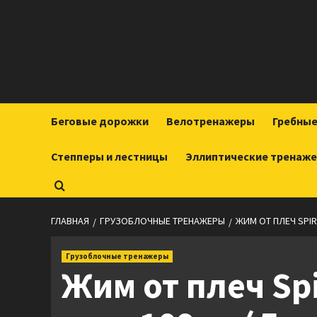
Перейти
к
содержимому
Беговые дорожки
Велотренажеры
Гребны
Степперы и лестницы
Эллиптические тренаж
ГЛАВНАЯ
ГРУЗОБЛОЧНЫЕ ТРЕНАЖЕРЫ
ЖИМ ОТ ПЛЕЧ SPIRI
Грузоблочные тренажеры
Жим от плеч Spi