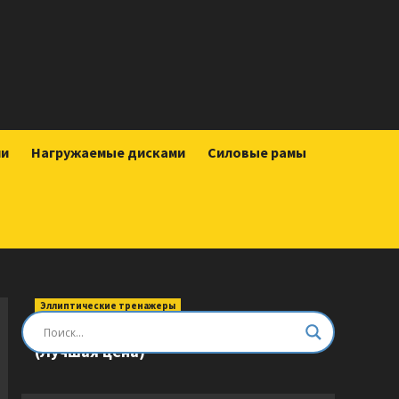
ии
Нагружаемые дисками
Силовые рамы
Эллиптические тренажеры
Эллиптический тренажер DFC E8745T
(Лучшая цена)