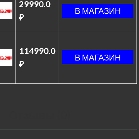
29990.0
₽
114990.0
₽
Отзывы (0)