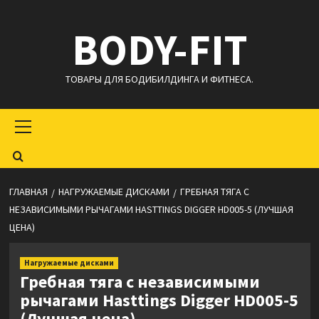
Перейти
BODY-FIT
к
содержимому
ТОВАРЫ ДЛЯ БОДИБИЛДИНГА И ФИТНЕСА.
Основное
меню
ГЛАВНАЯ
НАГРУЖАЕМЫЕ ДИСКАМИ
ГРЕБНАЯ ТЯГА С
НЕЗАВИСИМЫМИ РЫЧАГАМИ HASTTINGS DIGGER HD005-5 (ЛУЧШАЯ
ЦЕНА)
Нагружаемые дисками
Гребная тяга с независимыми
рычагами Hasttings Digger HD005-5
(Лучшая цена)