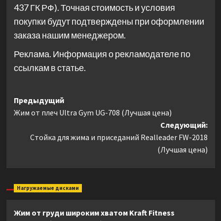
437 ГК РФ). Точная стоимость и условия
покупки будут подтверждены при оформлении
заказа нашим менеджером.
Реклама. Информация о рекламодателе по
ссылкам в статье.
Навигация
Предыдущий
Жим от плеч Ultra Gym UG-708 (Лучшая цена)
записи
Следующий:
Стойка для жима и приседаний Realleader FW-2018
(Лучшая цена)
Нагружаемые дисками
Жим от груди широким хватом Kraft Fitness