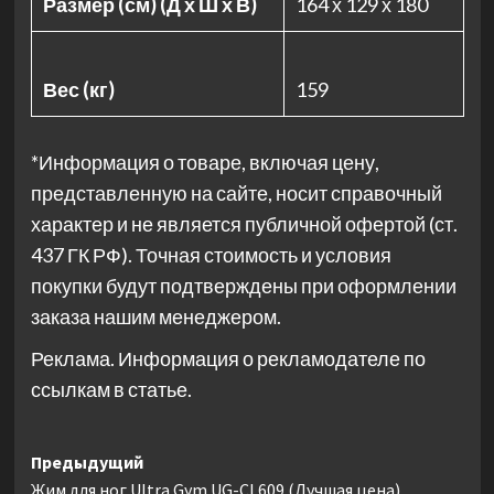
Размер (см) (Д х Ш х В)
164 х 129 х 180
Вес (кг)
159
*Информация о товаре, включая цену,
представленную на сайте, носит справочный
характер и не является публичной офертой (ст.
437 ГК РФ). Точная стоимость и условия
покупки будут подтверждены при оформлении
заказа нашим менеджером.
Реклама. Информация о рекламодателе по
ссылкам в статье.
Навигация
Предыдущий
Жим для ног Ultra Gym UG-CL609 (Лучшая цена)