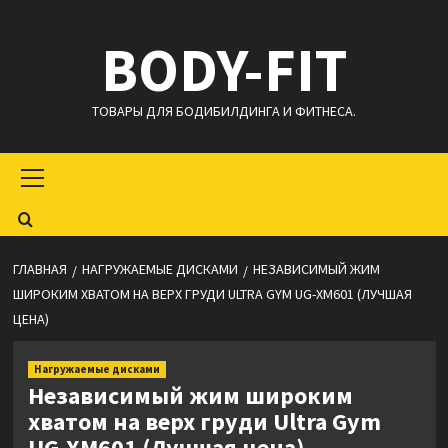
Перейти
BODY-FIT
к
содержимому
ТОВАРЫ ДЛЯ БОДИБИЛДИНГА И ФИТНЕСА.
Основное
меню
ГЛАВНАЯ
НАГРУЖАЕМЫЕ ДИСКАМИ
НЕЗАВИСИМЫЙ ЖИМ
ШИРОКИМ ХВАТОМ НА ВЕРХ ГРУДИ ULTRA GYM UG-XM601 (ЛУЧШАЯ
ЦЕНА)
Нагружаемые дисками
Независимый жим широким
хватом на верх груди Ultra Gym
UG-XM601 (Лучшая цена)