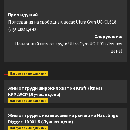
Навигация
Предыдущий
Приседания на свободных весах Ultra Gym UG-CL618
записи
(Лучшая цена)
Следующий:
Наклонный жим от груди Ultra Gym UG-T01 (Лучшая
цена)
Нагружаемые дисками
Жим от груди широким хватом Kraft Fitness
KFPLWCP (Лучшая цена)
Нагружаемые дисками
Жим от груди с независимыми рычагами Hasttings
Digger HD001-5 (Лучшая цена)
Нагружаемые дисками