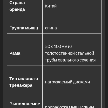
Страна
Китай
бренда
Группа мышц
спина
50 х 100 мм из
Рама
толстостенной стальной
трубы овального сечения
Тип силового
нагружаемый дисками
тренажера
Выполняемое
проработка мышц спины