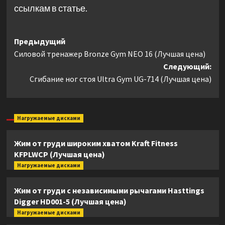
ссылкам в статье.
Навигация
Предыдущий
Силовой тренажер Bronze Gym NEO 16 (Лучшая цена)
записи
Следующий:
Сгибание ног стоя Ultra Gym UG-714 (Лучшая цена)
Нагружаемые дисками
Жим от груди широким хватом Kraft Fitness
KFPLWCP (Лучшая цена)
Нагружаемые дисками
Жим от груди с независимыми рычагами Hasttings
Digger HD001-5 (Лучшая цена)
Нагружаемые дисками