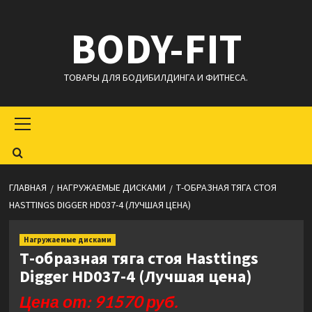
Перейти
BODY-FIT
к
содержимому
ТОВАРЫ ДЛЯ БОДИБИЛДИНГА И ФИТНЕСА.
Основное
меню
ГЛАВНАЯ
НАГРУЖАЕМЫЕ ДИСКАМИ
Т-ОБРАЗНАЯ ТЯГА СТОЯ
HASTTINGS DIGGER HD037-4 (ЛУЧШАЯ ЦЕНА)
Нагружаемые дисками
Т-образная тяга стоя Hasttings
Digger HD037-4 (Лучшая цена)
Цена от: 91570 руб.