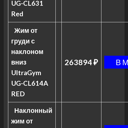
UG-CL631
Red
Жим от
груди с
наклоном
263894 ₽
вниз
UltraGym
UG-CL614A
RED
Наклонный
жим от