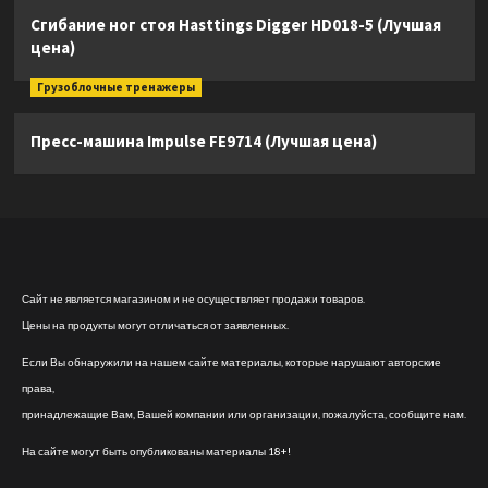
Сгибание ног стоя Hasttings Digger HD018-5 (Лучшая
цена)
Грузоблочные тренажеры
Пресс-машина Impulse FE9714 (Лучшая цена)
Сайт не является магазином и не осуществляет продажи товаров.
Цены на продукты могут отличаться от заявленных.
Если Вы обнаружили на нашем сайте материалы, которые нарушают авторские
права,
принадлежащие Вам, Вашей компании или организации, пожалуйста, сообщите нам.
На сайте могут быть опубликованы материалы 18+!