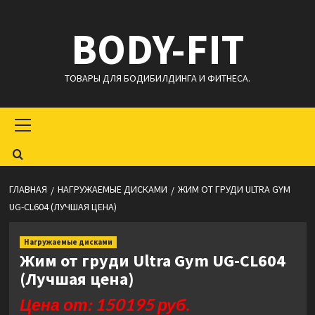
Перейти
BODY-FIT
к
содержимому
ТОВАРЫ ДЛЯ БОДИБИЛДИНГА И ФИТНЕСА.
Основное
меню
ГЛАВНАЯ
НАГРУЖАЕМЫЕ ДИСКАМИ
ЖИМ ОТ ГРУДИ ULTRA GYM
UG-CL604 (ЛУЧШАЯ ЦЕНА)
Нагружаемые дисками
Жим от груди Ultra Gym UG-CL604
(Лучшая цена)
Цена от: 150195 руб.