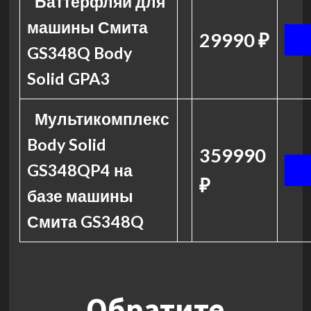
Баттерфляй для
машины Смита
29990 ₽
GS348Q Body
Solid GPA3
Мультикомплекс
Body Solid
359990
GS348QP4 на
₽
базе машины
Смита GS348Q
Обратите