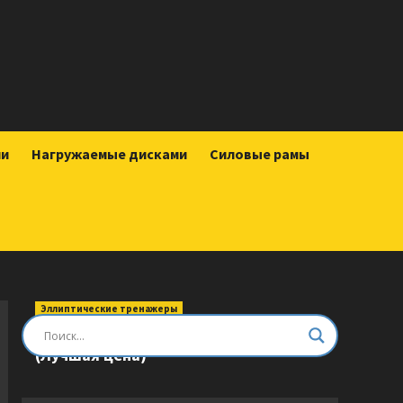
ии
Нагружаемые дисками
Силовые рамы
Эллиптические тренажеры
Эллиптический тренажер DFC E8745T
(Лучшая цена)