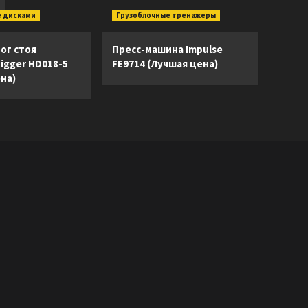
 дисками
Грузоблочные тренажеры
ог стоя
Пресс-машина Impulse
Digger HD018-5
FE9714 (Лучшая цена)
на)