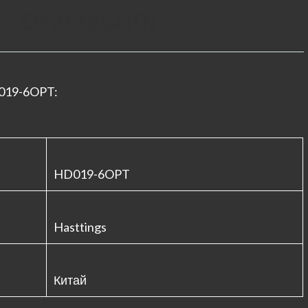
Отзывы (0)
019-6OPT:
HD019-6OPT
Hasttings
Китай