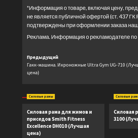
*Информация о товаре, включая цену, пред
не является публичной офертой (ст. 437 ГК 
подтверждены при оформлении заказа на
Реклама. Информация о рекламодателе по 
Навигация
Предыдущий
Гакк-машина. Икроножные Ultra Gym UG-710 (Луч
записи
цена)
Силовые рамы
Силовые рам
Силовая рама для жимов и
Силовая р
приседов Smith Fitness
3100 (Луч
Excellence DH010 (Лучшая
цена)