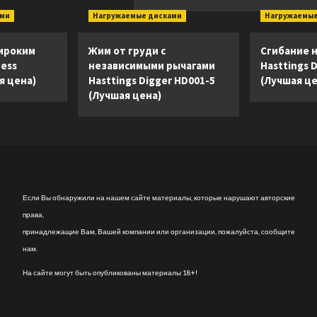
ами
Нагружаемые дисками
Нагружаемые
ироким
Жим от груди с
Сгибание н
ness
независимыми рычагами
Hasttings 
я цена)
Hasttings Digger HD001-5
(Лучшая це
(Лучшая цена)
Если Вы обнаружили на нашем сайте материалы, которые нарушают авторские
права,
принадлежащие Вам, Вашей компании или организации, пожалуйста, сообщите
нам.
На сайте могут быть опубликованы материалы 18+!