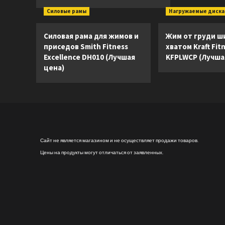
Силовые рамы
Нагружаемые диск
Силовая рама для жимов и
Жим от груди ш
приседов Smith Fitness
хватом Kraft Fit
Excellence DH010 (Лучшая
KFPLWCP (Лучша
цена)
Сайт не является магазином и не осуществляет продажи товаров.
Цены на продукты могут отличаться от заявленных.