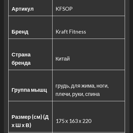
Артикул
KFSOP
Бренд
Kraft Fitness
Страна
Китай
бренда
грудь, для жима, ноги,
Группа мышц
плечи, руки, спина
Размер (см) (Д
175 х 163 х 220
х Ш х В)