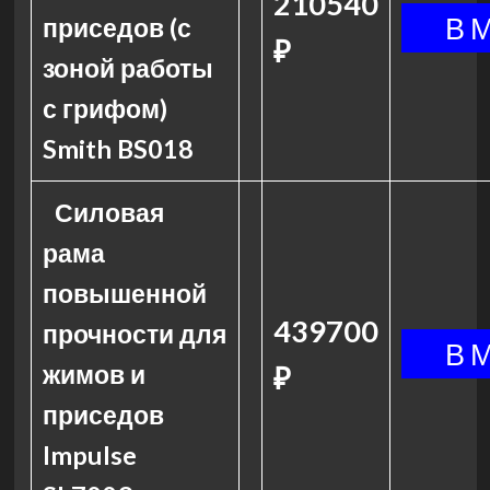
210540
приседов (с
₽
зоной работы
с грифом)
Smith BS018
Силовая
рама
повышенной
439700
прочности для
жимов и
₽
приседов
Impulse