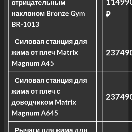
114990
отрицательным
наклоном Bronze Gym
₽
BR-1013
Силовая станция для
237490
жима от плеч Matrix
Magnum A45
Силовая станция для
жима от плеч с
237490
доводчиком Matrix
Magnum A645
Рычаги для жима для