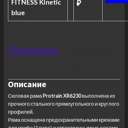
FITNESS Kinetic
₽
blue
Описание
Отзывы
(0)
Описание
Силовая рама
Protrain XR6230
выполнена из
прочного стального прямоугольного и круглого
профилей.
Рама оснащена предохранительными крюками
для грифа (1 пара) и страховочными рычагами