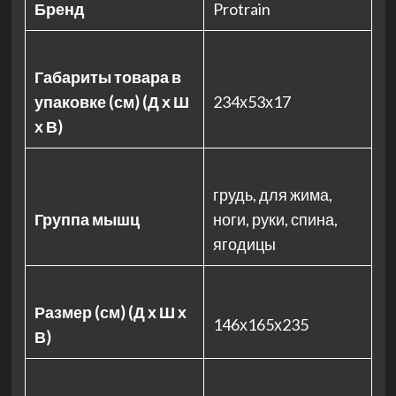
Бренд
Protrain
Габариты товара в
упаковке (см) (Д х Ш
234х53х17
х В)
грудь, для жима,
Группа мышц
ноги, руки, спина,
ягодицы
Размер (см) (Д х Ш х
146х165х235
В)