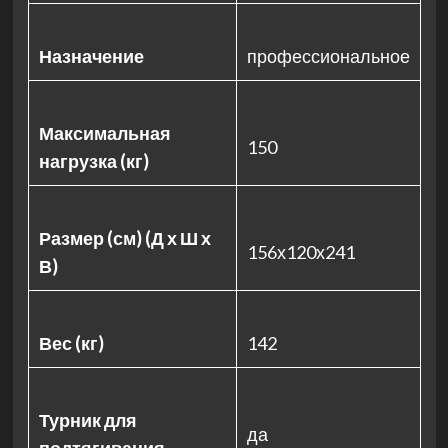
Назначение
профессиональное
Максимальная
150
нагрузка (кг)
Размер (см) (Д х Ш х
156х120х241
В)
Вес (кг)
142
Турник для
да