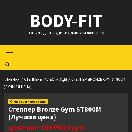
Перейти
BODY-FIT
к
содержимому
ТОВАРЫ ДЛЯ БОДИБИЛДИНГА И ФИТНЕСА.
Основное
меню
ГЛАВНАЯ
СТЕППЕРЫ И ЛЕСТНИЦЫ
СТЕППЕР BRONZE GYM ST800M
(ЛУЧШАЯ ЦЕНА)
Степперы и лестницы
Степпер Bronze Gym ST800M
(Лучшая цена)
Цена от: 136990.0 руб.