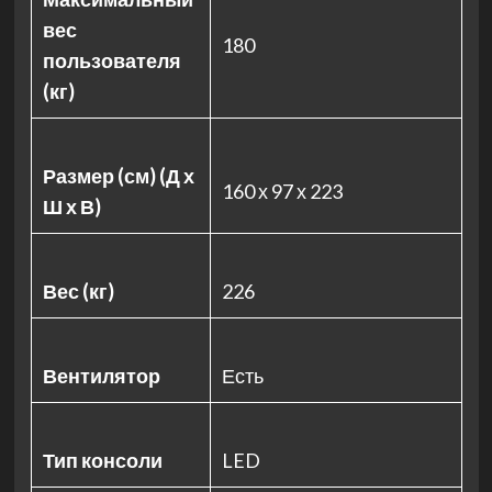
вес
180
пользователя
(кг)
Размер (см) (Д х
160 х 97 х 223
Ш х В)
Вес (кг)
226
Вентилятор
Есть
Тип консоли
LED