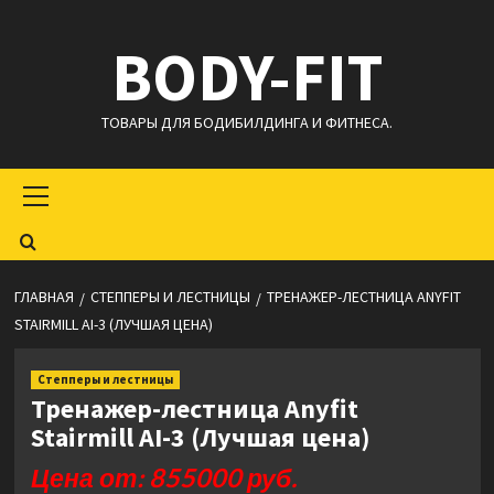
Перейти
BODY-FIT
к
содержимому
ТОВАРЫ ДЛЯ БОДИБИЛДИНГА И ФИТНЕСА.
Основное
меню
ГЛАВНАЯ
СТЕППЕРЫ И ЛЕСТНИЦЫ
ТРЕНАЖЕР-ЛЕСТНИЦА ANYFIT
STAIRMILL AI-3 (ЛУЧШАЯ ЦЕНА)
Степперы и лестницы
Тренажер-лестница Anyfit
Stairmill AI-3 (Лучшая цена)
Цена от: 855000 руб.