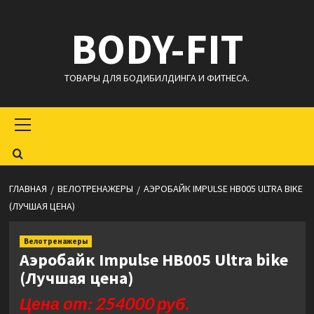
Перейти
BODY-FIT
к
содержимому
ТОВАРЫ ДЛЯ БОДИБИЛДИНГА И ФИТНЕСА.
Основное
меню
ГЛАВНАЯ
ВЕЛОТРЕНАЖЕРЫ
АЭРОБАЙК IMPULSE HB005 ULTRA BIKE
(ЛУЧШАЯ ЦЕНА)
Велотренажеры
Аэробайк Impulse HB005 Ultra bike
(Лучшая цена)
Цена от: 254000 руб.