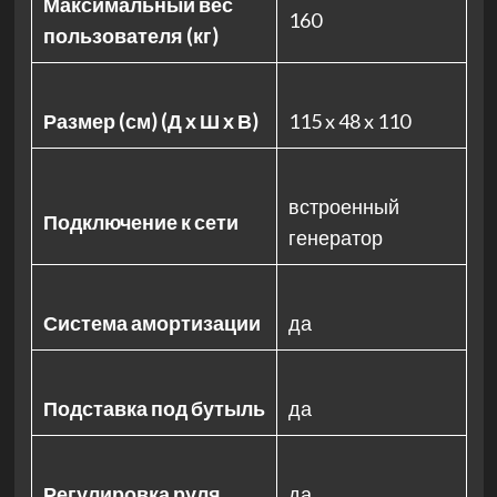
Максимальный вес
160
пользователя (кг)
Размер (см) (Д х Ш х В)
115 x 48 x 110
встроенный
Подключение к сети
генератор
Система амортизации
да
Подставка под бутыль
да
Регулировка руля
да