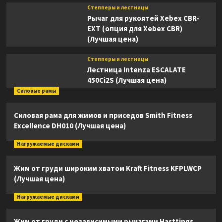
Степперы и лестницы
Рычаг для рукоятей Xebex CBR-
EXT (опция для Xebex CBR)
(Лучшая цена)
Степперы и лестницы
Лестница Intenza ESCALATE
450Ci2S (Лучшая цена)
Силовые рамы
Силовая рама для жимов и приседов Smith Fitness
Excellence DH010 (Лучшая цена)
Нагружаемые дисками
Жим от груди широким хватом Kraft Fitness KFPLWCP
(Лучшая цена)
Нагружаемые дисками
Жим от груди с независимыми рычагами Hasttings