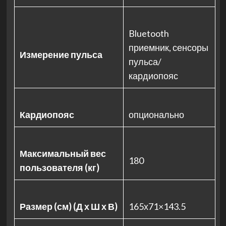
Bluetooth
приемник, сенсоры
Измерение пульса
пульса/
кардиопояс
Кардиопояс
опционально
Максимальный вес
180
пользователя (кг)
Размер (см) (Д х Ш х В)
165х71×143.5