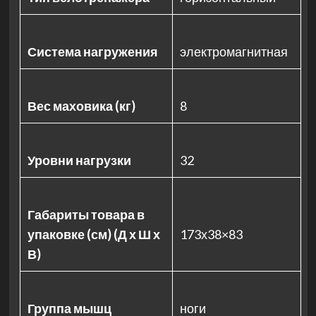
Система нагружения
электромагнитная
Вес маховика (кг)
8
Уровни нагрузки
32
Габариты товара в
упаковке (см) (Д х Ш х
173х38×83
В)
Группа мышц
ноги