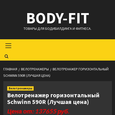
Перейти
BODY-FIT
к
содержимому
ТОВАРЫ ДЛЯ БОДИБИЛДИНГА И ФИТНЕСА.
Основное
меню
ГЛАВНАЯ
ВЕЛОТРЕНАЖЕРЫ
ВЕЛОТРЕНАЖЕР ГОРИЗОНТАЛЬНЫЙ
SCHWINN 590R (ЛУЧШАЯ ЦЕНА)
Велотренажеры
Велотренажер горизонтальный
Schwinn 590R (Лучшая цена)
Цена от: 137655 руб.