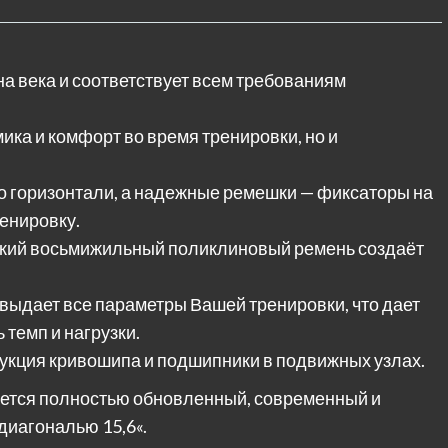
на века и соответствует всем требованиям
ика и комфорт во время тренировки, но и
о горизонтали, а надежные ремешки — фиксаторы на
ренировку.
окий восьмижильный поликлиновый ремень создаёт
выдает все параметры Вашей тренировки, что дает
темп и нагрузки.
укция кривошипа и подшипники в подвижных узлах.
ется полностью обновленный, современный и
иагональю 15,6«.