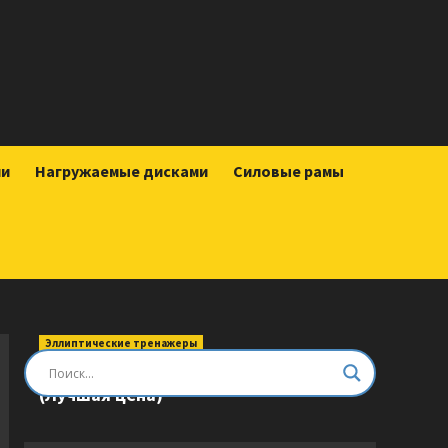
ии
Нагружаемые дисками
Силовые рамы
Эллиптические тренажеры
Эллиптический тренажер DFC E8745T
(Лучшая цена)