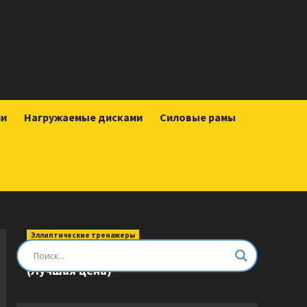
ии
Нагружаемые дисками
Силовые рамы
Эллиптические тренажеры
Эллиптический тренажер DFC E8745T
(Лучшая цена)