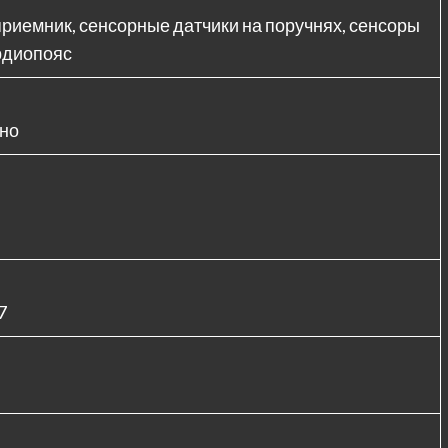
приемник, сенсорные датчики на поручнях, сенсоры
рдиопояс
но
7