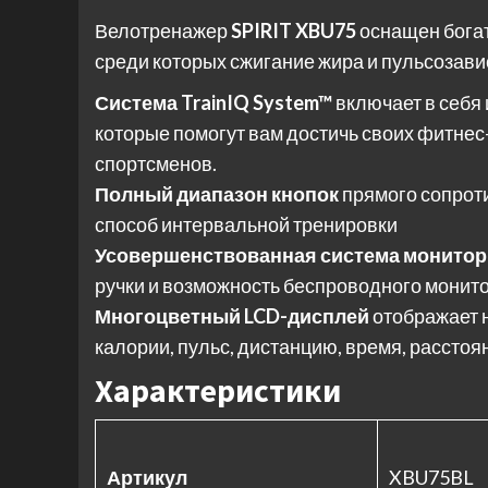
Велотренажер
SPIRIT XBU75
оснащен бога
среди которых сжигание жира и пульсозав
Система TrainIQ System™
включает в себя
которые помогут вам достичь своих фитнес
спортсменов.
Полный диапазон кнопок
прямого сопрот
способ интервальной тренировки
Усовершенствованная система монитор
ручки и возможность беспроводного монит
Многоцветный LCD-дисплей
отображает 
калории, пульс, дистанцию, время, расстоян
Характеристики
Артикул
XBU75BL