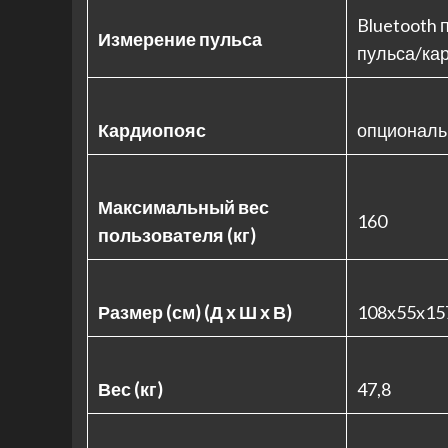
Bluetooth 
Измерение пульса
пульса/ка
Кардиопояс
опциональ
Максимальный вес
160
пользователя (кг)
Размер (см) (Д х Ш х В)
108x55x15
Вес (кг)
47,8