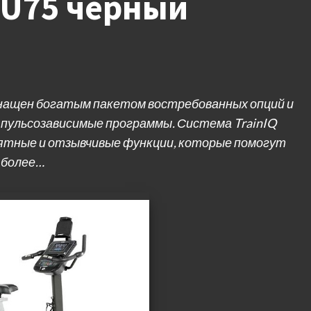
XBU75 черный
нащен богатым пакетом востребованных опций и
 пульсозависимые программы. Система TrainIQ
нятные и отзывчивые функции, которые помогут
 более…