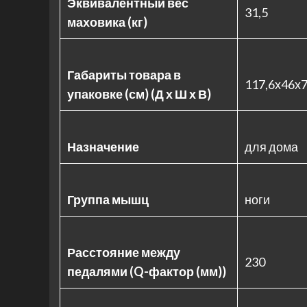
Эквивалентный вес
31,5
маховика (кг)
Габариты товара в
117,6х46х
упаковке (см) (Д х Ш х В)
Назначение
для дома
Группа мышц
ноги
Расстояние между
230
педалями (Q-фактор (мм))