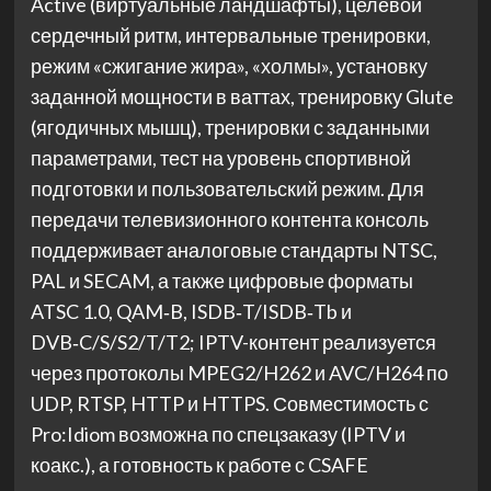
Active (виртуальные ландшафты), целевой
сердечный ритм, интервальные тренировки,
режим «сжигание жира», «холмы», установку
заданной мощности в ваттах, тренировку Glute
(ягодичных мышц), тренировки с заданными
параметрами, тест на уровень спортивной
подготовки и пользовательский режим. Для
передачи телевизионного контента консоль
поддерживает аналоговые стандарты NTSC,
PAL и SECAM, а также цифровые форматы
ATSC 1.0, QAM‑B, ISDB‑T/ISDB‑Tb и
DVB‑C/S/S2/T/T2; IPTV-контент реализуется
через протоколы MPEG2/H262 и AVC/H264 по
UDP, RTSP, HTTP и HTTPS. Совместимость с
Pro:Idiom возможна по спецзаказу (IPTV и
коакс.), а готовность к работе с CSAFE