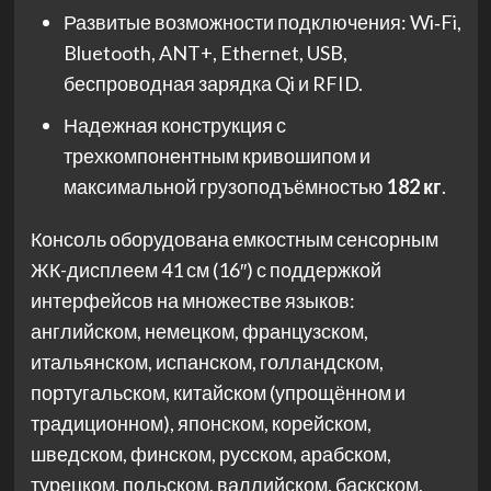
Развитые возможности подключения: Wi‑Fi,
Bluetooth, ANT+, Ethernet, USB,
беспроводная зарядка Qi и RFID.
Надежная конструкция с
трехкомпонентным кривошипом и
максимальной грузоподъёмностью
182 кг
.
Консоль оборудована емкостным сенсорным
ЖК-дисплеем 41 см (16″) с поддержкой
интерфейсов на множестве языков:
английском, немецком, французском,
итальянском, испанском, голландском,
португальском, китайском (упрощённом и
традиционном), японском, корейском,
шведском, финском, русском, арабском,
турецком, польском, валлийском, баскском,