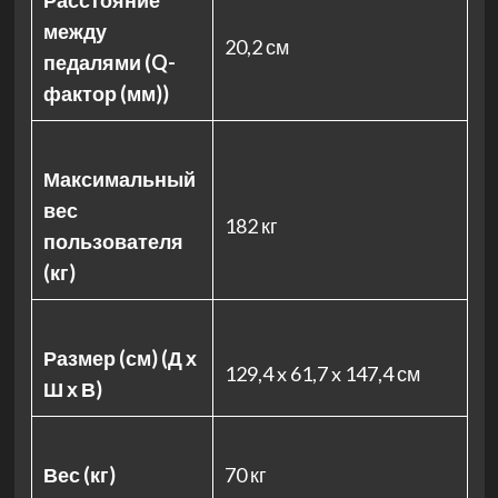
Расстояние
между
20,2 см
педалями (Q-
фактор (мм))
Максимальный
вес
182 кг
пользователя
(кг)
Размер (см) (Д х
129,4 x 61,7 x 147,4 см
Ш х В)
Вес (кг)
70 кг