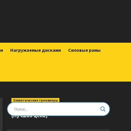
ии
Нагружаемые дисками
Силовые рамы
Эллиптические тренажеры
Эллиптический тренажер DFC E8745T
(Лучшая цена)