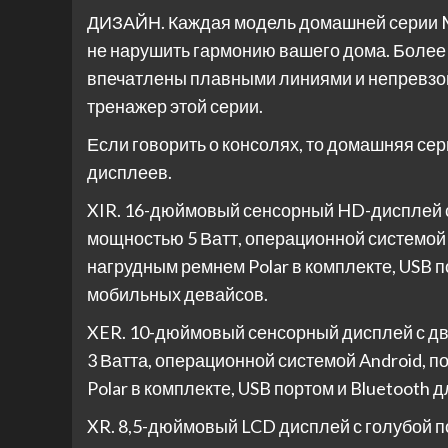
ДИЗАЙН. Каждая модель домашней серии Mat
не нарушить гармонию вашего дома. Более 
впечатлены плавными линиями и непревзо
тренажер этой серии.
Если говорить о консолях, то домашняя се
дисплеев.
XIR. 16-дюймовый сенсорный HD-дисплей 
мощностью 5 Ватт, операционной системой 
нагрудным ремнем Polar в комплекте, USB 
мобильных девайсов.
XER. 10-дюймовый сенсорный дисплей с д
3 Ватта, операционной системой Android, 
Polar в комплекте, USB портом и Bluetoot
XR. 8,5-дюймовый LCD дисплей с голубой 