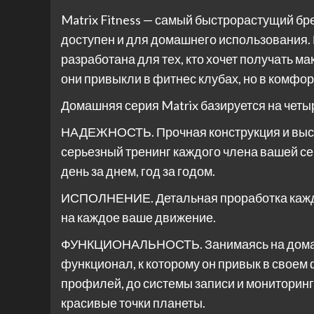
Matrix Fitness — самый быстрорастущий бр
доступен и для домашнего использования.
разработана для тех, кто хочет получать м
они привыкли в фитнес клубах, но в комфо
Домашняя серия Matrix базируется на четы
НАДЕЖНОСТЬ. Прочная конструкция и выс
серьезный тренинг каждого члена вашей се
день за днем, год за годом.
ИСПОЛНЕНИЕ. Детальная проработка каждог
на каждое ваше движение.
ФУНКЦИОНАЛЬНОСТЬ. Занимаясь на домашне
функционал, к которому он привык в своем
профилей, до системы записи и мониторинг
красивые точки планеты.