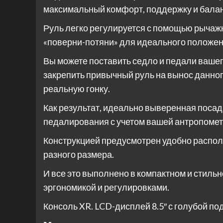
максимальный комфорт, поддержку и балан
Руль легко регулируется с помощью рычажк
«поверни-потяни» для идеального положен
Вы можете поставить седло и педали вашег
закрепить привычный руль на вынос данно
реальную гонку.
Как результат, идеально выверенная поса
педалирования с учетом вашей антропомет
Конструкцией предусмотрен удобно распо
разного размера.
И все это выполнено в компактном и стиль
эргономикой и регулировками.
Консоль XR. LCD-дисплей 8.5″ с голубой п