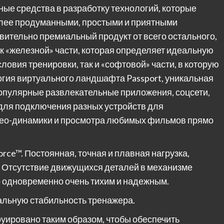
мные средства в разработку технологий, которые
олее продуманными, простыми и приятными
вительно премиальный продукт от всего остального,
ак «железной» части, которая определяет идеальную
овия тренировки, так и «софтовой» части, в которую
огия виртуального ландшафта Passport, уникальная
 популярные развлекательные приложения, соцсети,
i для подключения разных устройств для
ео-динамики и просмотра любимых фильмов прямо
rce™. Постоянная, точная и плавная нагрузка,
 Отсутствие движущихся деталей в механизме
р одновременно очень тихим и надежным.
альную стабильность тренажера.
уировано таким образом, чтобы обеспечить