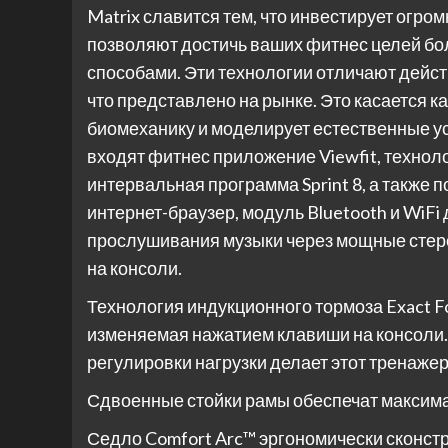
Matrix славится тем, что инвестирует огро
позволяют достичь ваших фитнес целей б
способами. Эти технологии отличают дейст
что представлено на рынке. Это касается к
биомеханику и моделирует естественные усл
входят фитнес приложение Viewfit, технол
интервальная программа Sprint 8, а также
интернет-браузер, модуль Bluetooth и WiF
прослушивания музыки через мощные стер
на консоли.
Технология индукционного тормоза Exact Fo
изменяемая нажатием клавиши на консоли.
регулировки нагрузки делает этот тренаже
Сдвоенные стойки рамы обеспечат максим
Седло Comfort Arc™ эргономически сконстр