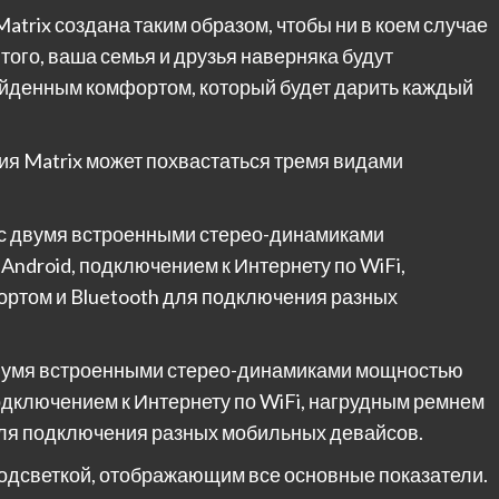
rix создана таким образом, чтобы ни в коем случае
того, ваша семья и друзья наверняка будут
йденным комфортом, который будет дарить каждый
рия Matrix может похвастаться тремя видами
с двумя встроенными стерео-динамиками
Android, подключением к Интернету по WiFi,
портом и Bluetooth для подключения разных
вумя встроенными стерео-динамиками мощностью
подключением к Интернету по WiFi, нагрудным ремнем
h для подключения разных мобильных девайсов.
подсветкой, отображающим все основные показатели.