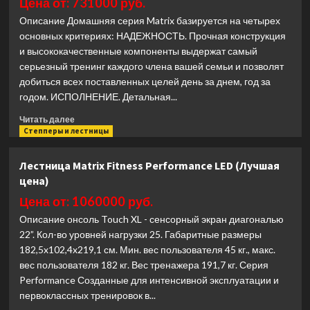
Цена от: 731000 руб.
WOOD
Описание Домашняя серия Matrix базируется на четырех
ROWER
основных критериях: НАДЕЖНОСТЬ. Прочная конструкция
Q1
и высококачественные компоненты выдержат самый
домашний
серьезный тренинг каждого члена вашей семьи и позволят
(Лучшая
цена)
добиться всех поставленных целей день за днем, год за
годом. ИСПОЛНЕНИЕ. Детальная...
Прочитать
Читать далее
больше
Степперы и лестницы
о
Лестница
Лестница Matrix Fitness Performance LED (Лучшая
Matrix
цена)
Fitness
C50XUR
Цена от: 1060000 руб.
(Лучшая
Описание онсоль Touch XL - сенсорный экран диагональю
цена)
22”. Кол-во уровней нагрузки 25. Габаритные размеры
182,5x102,4x219,1 см. Мин. вес пользователя 45 кг., макс.
вес пользователя 182 кг. Вес тренажера 191,7 кг. Серия
Performance Созданные для интенсивной эксплуатации и
первоклассных тренировок в...