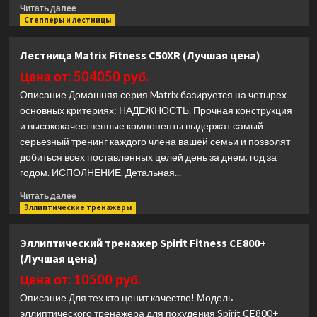
Прочитать
Читать далее
больше
Степперы и лестницы
о
Лестница
Лестница Matrix Fitness C50XR (Лучшая цена)
Matrix
Fitness
Цена от: 504050 руб.
Performance
Описание Домашняя серия Matrix базируется на четырех
LED
основных критериях: НАДЕЖНОСТЬ. Прочная конструкция
(Лучшая
и высококачественные компоненты выдержат самый
цена)
серьезный тренинг каждого члена вашей семьи и позволят
добиться всех поставленных целей день за днем, год за
годом. ИСПОЛНЕНИЕ. Детальная...
Прочитать
Читать далее
больше
Эллиптические тренажеры
о
Лестница
Эллиптический тренажер Spirit Fitness CE800+
Matrix
(Лучшая цена)
Fitness
C50XR
Цена от: 10500 руб.
(Лучшая
Описание Для тех кто ценит качество! Модель
цена)
эллиптического тренажера для похудения Spirit CE800+