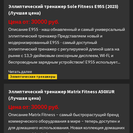
Эллиптический
Эллиптический тренажер Sole Fitness E95S (2023)
тренажер
(Лучшая цена)
Matrix
Fitness
Цена от: 30000 руб.
Performance
Описание E95S - наш обнавленный и самый универсальный
Touch
эллиптический тренажер Представляем новый и
(Лучшая
модернизированный E95S - самый доступный
цена)
эллиптический тренажер с регулируемой длиной шага на
рынке с 13,3-дюймовым сенсорным дисплеем, Wi-Fi, и
беспроводным зарядным устройством! E95S использует...
Прочитать
Читать далее
больше
Эллиптические тренажеры
о
Эллиптический
Эллиптический тренажер Matrix Fitness A50XUR
тренажер
(Лучшая цена)
Sole
Fitness
Цена от: 30000 руб.
E95S
Описание Matrix Fitness – самый быстрорастущий бренд
(2023)
коммерческого оборудования в мире – теперь доступен и
(Лучшая
для домашнего использования. Новая коллекция домашних
цена)