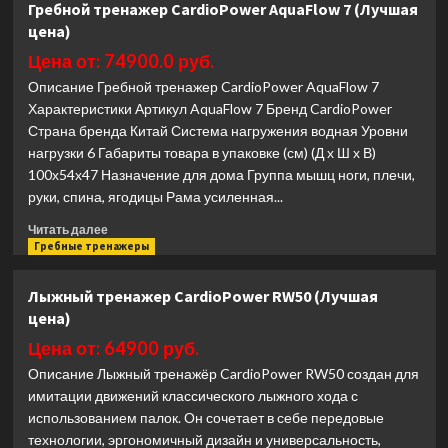
Гребной тренажер CardioPower AquaFlow 7 (Лучшая
тренажер
цена)
Cardiopower
PRO
Цена от: 74900.0 руб.
CR400
Описание Гребной тренажер CardioPower AquaFlow 7
(Лучшая
Характеристики Артикул AquaFlow 7 Бренд CardioPower
цена)
Страна бренда Китай Система нагружения водная Уровни
нагрузки 6 Габариты товара в упаковке (см) (Д х Ш х В)
100х54х47 Назначение для дома Группа мышц ноги, плечи,
руки, спина, ягодицы Рама усиленная...
Прочитать
Читать далее
больше
Гребные тренажеры
о
Гребной
Лыжный тренажер CardioPower RW50 (Лучшая
тренажер
цена)
CardioPower
AquaFlow
Цена от: 64900 руб.
7
Описание Лыжный тренажёр CardioPower RW50 создан для
(Лучшая
имитации движений классического лыжного хода с
цена)
использованием палок. Он сочетает в себе передовые
технологии, эргономичный дизайн и универсальность,