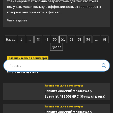
тренажеров Matrix была разработана для тех, кто хочет
получать максимальную эффективность от тренировок, к
которым они привыкли в фитнес...
Прочитать
Читать далее
больше
о
Эллиптический
Пагинация
тренажер
Назад
1
…
48
49
50
51
52
53
54
…
63
Matrix
записей
Далее
Fitness
A50XUR
(Лучшая
Эллиптические тренажеры
цена)
Эллиптический тренажер DFC E8745T
(Лучшая цена)
Эллиптические тренажеры
Эллиптический тренажер
Everyfit 41800EHPC (Лучшая цена)
Эллиптические тренажеры
Эллиптический тренажер