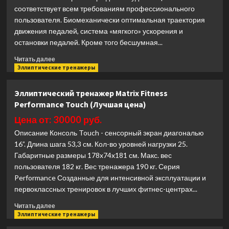
соответствует всем требованиям профессионального
пользователя. Биомеханически оптимальная траектория
движения педалей, система «мягкого» ускорения и
остановки педалей. Кроме того бесшумная...
Прочитать
Читать далее
больше
Эллиптические тренажеры
о
Эллиптический
Эллиптический тренажер Matrix Fitness
тренажер
Performance Touch (Лучшая цена)
Spirit
Fitness
Цена от: 30000 руб.
CE800+
Описание Консоль Touch - сенсорный экран диагональю
(Лучшая
16”. Длина шага 53,3 см. Кол-во уровней нагрузки 25.
цена)
Габаритные размеры 178x74x181 см. Макс. вес
пользователя 182 кг. Вес тренажера 190 кг. Серия
Performance Созданные для интенсивной эксплуатации и
первоклассных тренировок в лучших фитнес-центрах...
Прочитать
Читать далее
больше
Эллиптические тренажеры
о