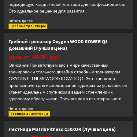
подходящую как для новичков, так и для профессионалов.
Это идеальное решение для развития...
Прочитать
Читать далее
больше
Гребные тренажеры
о
Лыжный
Гребной тренажер Oxygen WOOD ROWER Q1
тренажер
домашний (Лучшая цена)
CardioPower
RW50
Цена от: 49491 руб.
(Лучшая
Описание Приветствуем вас в мире качественных
цена)
тренировок и стильного дизайна с гребным тренажером
OXYGEN FITNESS WOOD ROWER Q1. Этот тренажер
предназначен для использования в домашних условиях, он
станет идеальным спутником в вашем стремлении к
здоровому образу жизни. Прочная рама из натурального...
Прочитать
Читать далее
больше
Степперы и лестницы
о
Гребной
Лестница Matrix Fitness C50XUR (Лучшая цена)
тренажер
Oxygen