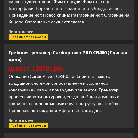
силовые упражнения: Жим от груди; Жим от плеч;
Баттерфляй; Верхняя тяга; Нижняя тяга; Отведение ног;
Приведение ног; Пресс-спина; Разгибание ног; Сгибание на
бицепс. Отягощение осуществляется...
Прочитать
Читать далее
больше
Гребные тренажеры
о
Мультистанция
Гребной тренажер Cardiopower PRO CR400 (Лучшая
Unix
цена)
Fit
BLOCK
Цена от: 118701 руб.
70
Описание CardioPower CR400 гребной тренажер с
(Лучшая
воздушной системой сопротивления и усиленной
цена)
конструкцией рамы и приводных элементов. Тренажер
профессионального уровня, созданный для домашних
тренировок, полностью имитирует нагрузку при гребле.
Предназначен как для комфортных, так и для...
Прочитать
Читать далее
больше
Гребные тренажеры
о
Гребной