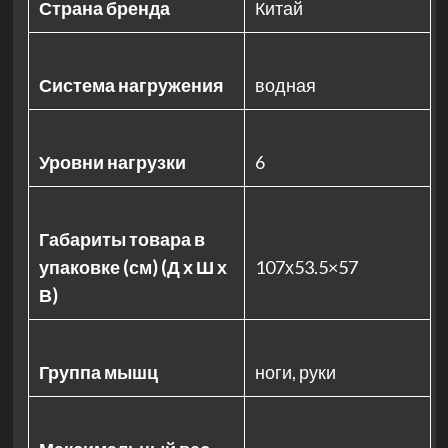
Страна бренда
Китай
Система нагружения
водная
Уровни нагрузки
6
Габариты товара в
упаковке (см) (Д х Ш х
107х53.5×57
В)
Группа мышц
ноги, руки