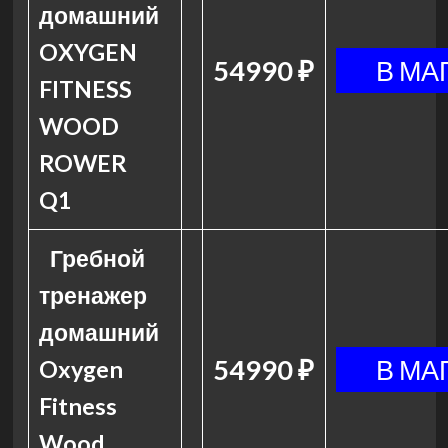
домашний
OXYGEN
54990 ₽
FITNESS
WOOD
ROWER
Q1
Гребной
тренажер
домашний
54990 ₽
Oxygen
Fitness
Wood