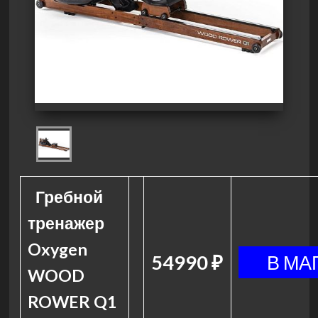
Гребной
тренажер
Oxygen
54990 ₽
WOOD
ROWER Q1