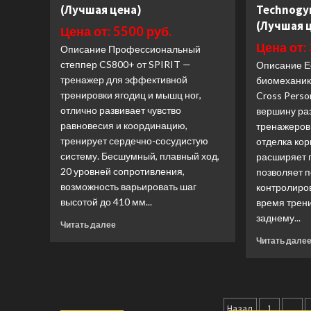
(Лучшая цена)
Technogym
ST800M
(Лучшая
(Лучшая 
Цена от: 5500 руб.
цена)
Цена от:
Описание Профессиональный
степпер CS800+ от SPIRIT —
Описание Е
тренажер для эффективной
биомеханика
тренировки ягодиц и мышц ног,
Cross Perso
отлично развивает чувство
вершину ра
равновесия и координацию,
тренажеров
тренирует сердечно-сосудистую
отделка кор
систему. Бесшумный, плавный ход,
расширяет 
20 уровней сопротивления,
позволяет 
возможность варьировать шаг
контролиров
высотой до 410 мм...
время трен
заднему...
Прочитать
Читать далее
больше
Читать дале
о
Степпер
Spirit
Fitness
Пагинац
CS800+
Назад
1
…