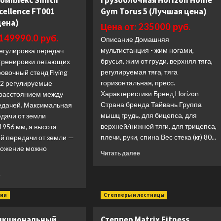
комплекс Smith
грузоблочная Horizon Home
xcellence FT001
Gym Torus 5 (Лучшая цена)
цена)
Цена от: 235000 руб.
 149990.0 руб.
Описание Домашняя
мультистанция - жим ногами,
егулировка передач
брусья, жим от груди, верхняя тяга,
 тренировки летающих
регулируемая тяга, тяга
овочный стенд Flying
горизонтальная, пресс.
32 регулируемые
Характеристики Бренд Horizon
 расстоянием между
Страна бренда Тайвань Группа
едачей. Максимальная
мышц грудь, для бицепса, для
едачи от земли
верхней/нижней тяги, для трицепса,
1956 мм, а высота
плечи, руки, спина Вес стека (кг) 80...
ой передачи от земли —
ложение можно
Прочитать
Читать далее
больше
о
Прочитать
е
Мультистанция
больше
грузоблочная
о
ции
Степперы и лестницы
Horizon
Многофункциональный
Home
силовой
Gym
нкциональный
Степпер Matrix Fitness
комплекс