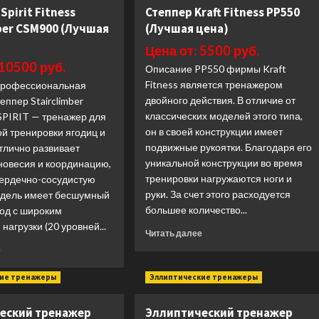
Многофункциональный
Spirit Fitness
Степпер Kraft Fitness PP550
Endurance
силовой
Premium
ber CSM900 (Лучшая
(Лучшая цена)
комплекс
LED
со
Цена от: 5500 руб.
(Лучшая
встроенными
 10500 руб.
цена)
Описание PP550 фирмы Kraft
весовыми
Fitness является тренажером
Профессиональная
стеками
OXYGEN
двойного действия. В отличие от
еппер Stairclimber
FITNESS
классических моделей этого типа,
SPIRIT — тренажер для
LORRY
он в своей конструкции имеет
й тренировки ягодиц и
(Лучшая
подвижные рукоятки. Благодаря его
тлично развивает
цена)
уникальной конструкции во время
новесия и координацию,
тренировки нагружаются ноги и
сердечно-сосудистую
руки. За счет этого расходуется
одель имеет бесшумный
большее количество...
ход с широким
нагрузки (20 уровней...
Прочитать
Читать далее
больше
Прочитать
е
о
больше
Степпер
о
кие тренажеры
Эллиптические тренажеры
Kraft
Лестница
Fitness
Spirit
еский тренажер
Эллиптический тренажер
PP550
Fitness