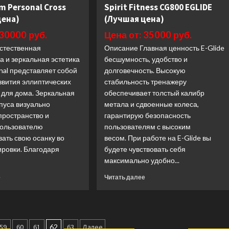
(Лучшая
 Personal Cross
Spirit Fitness CG800 EGLIDE
Stairclimber
цена)
CSM900
цена)
(Лучшая цена)
(Лучшая
 30000 руб.
Цена от: 35000 руб.
цена)
стественная
Описание Главная ценность E-Glide
 и зеркальная эстетика
бесшумность, удобство и
nal представляет собой
долговечность. Высокую
звития эллиптических
стабильность тренажеру
 для дома. Зеркальная
обеспечивает толстый калибр
пуса визуально
метала и сдвоенные колеса,
пространство и
гарантирую безопасность
пользователю
пользователям с высоким
ать свою осанку во
весом. При работе на E-Glide вы
ировки. Благодаря
будете чувствовать себя
максимально удобно...
Прочитать
Прочитать
е
Читать далее
больше
больше
о
о
Эллиптический
Эллиптический
тренажер
тренажер
ия
Technogym
Spirit
59
60
61
62
63
Далее