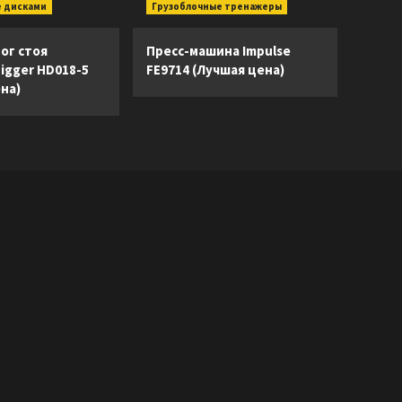
 дисками
Грузоблочные тренажеры
ог стоя
Пресс-машина Impulse
Digger HD018-5
FE9714 (Лучшая цена)
на)