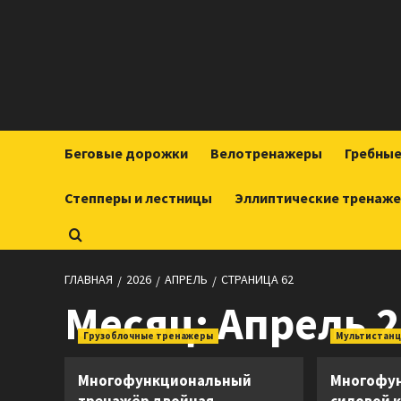
Перейти
к
содержимому
Беговые дорожки
Велотренажеры
Гребны
Степперы и лестницы
Эллиптические тренаж
ГЛАВНАЯ
2026
АПРЕЛЬ
СТРАНИЦА 62
Месяц:
Апрель 2
Грузоблочные тренажеры
Мультистан
Многофункциональный
Многофу