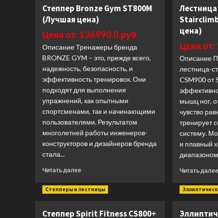
(Лучшая
Степпер Bronze Gym ST800M
Лестница 
цена)
(Лучшая цена)
Stairclim
цена)
Цена от: 136990.0 руб.
Цена от:
Описание Тренажеры бренда
BRONZE GYM – это, прежде всего,
Описание 
надежность, безопасность, и
лестница-ст
эффективность тренировок. Они
CSM900 от 
подходят для выполнения
эффективно
упражнений, как опытными
мышц ног, о
спортсменами, так и начинающими
чувство рав
пользователями. Результатом
тренирует 
многолетней работы инженеров-
систему. М
конструкторов и дизайнеров бренда
и плавный 
стала...
диапазоном 
Прочитать
Читать далее
Читать дале
больше
о
Степперы и лестницы
Эллиптичес
Степпер
Bronze
Степпер Spirit Fitness CS800+
Эллиптич
Gym