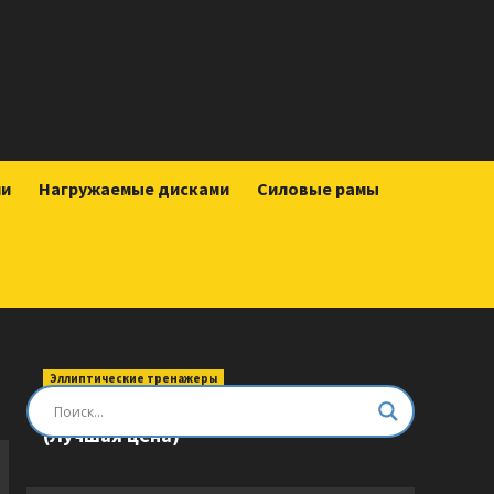
ии
Нагружаемые дисками
Силовые рамы
Эллиптические тренажеры
Эллиптический тренажер DFC E8745T
(Лучшая цена)