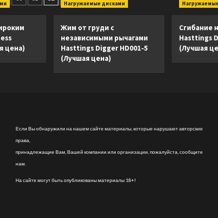
ами
Нагружаемые дисками
Нагружаемые
Personal
Fitness
Cross
CG800
(Лучшая
EGLIDE
ироким
Жим от груди с
Сгибание н
цена)
(Лучшая
ness
независимыми рычагами
Hasttings 
цена)
я цена)
Hasttings Digger HD001-5
(Лучшая це
(Лучшая цена)
Если Вы обнаружили на нашем сайте материалы, которые нарушают авторские
права,
принадлежащие Вам, Вашей компании или организации, пожалуйста, сообщите
нам.
На сайте могут быть опубликованы материалы 18+!