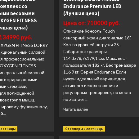
Torus
комплекс со
Endurance Premium LED
Smith
5
Fitness
ыми весовыми
(Лучшая цена)
(Лучшая
Excellence
OXYGEN FITNESS
цена)
Цена от: 710000 руб.
FT001
учшая цена)
(Лучшая
Описание Консоль Touch -
цена)
 134990 руб.
сенсорный экран диагональю 16”.
Кол-во уровней нагрузки 25.
OXYGEN FITNESS LORRY
Габаритные размеры
кциональный силовой
114,3x78,7x179,1 см. Макс. вес
ля профессиональных
пользователя 182 кг. Вес тренажера
 OXYGEN FITNESS
116,9 кг. Серия Endurance Если
иверсальный силовой
нужен идеальный вариант для
 интегрированными
активного использования и
ыми стеклами,
регулярных тренировок, но места
для полноценной
не хватает...
всех групп мышц.
широкому функционалу,
Прочитать
Читать далее
...
больше
о
Прочитать
е
Степпер
больше
лестницы
Степперы и лестницы
Matrix
о
Fitness