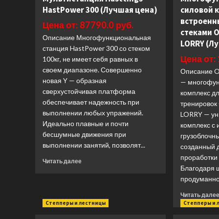
тренажёр
HastPower 300 (Лучшая цена)
силовой 
двойная
встроенн
регулируемая
Цена от: 87790.0 руб.
тяга
стеками 
Описание Многофункциональная
DAP
LORRY (Л
станция HastPower 300 со стеком
Panatta
Цена от:
Inside
100кг, не имеет себя равных в
1IN101
своем диапазоне. Совершенно
Описание 
(Лучшая
новая Y — образная
— многофун
цена)
сверхустойчивая платформа
комплекс д
обеспечивает надежность при
тренировок
выполнении любых упражений.
LORRY — ун
Идеально плавные и почти
комплекс с
бесшумные движения при
грузоблочн
выполнении занятий, позволят...
созданный 
проработки 
Прочитать
Читать далее
Благодаря 
больше
о
продуманной
Мультистанция
Читать дале
Hasttings
Степперы и лестницы
Степперы и 
HastPower
300