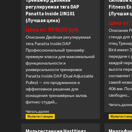
тренажёр двойная
силовой 
регулируемая тяга DAP
Fitness E
Panatta Inside 1IN101
(Лучшая 
(Лучшая цена)
Цена от:
Цена от: 894600 руб.
Описание Р
стенда для
Описание Двойная регулируемая
птиц Тренир
тяга Panatta Inside DAP
Bird имеет 
Профессиональный тренажёр
передачи с
премиум-класса для максимальной
каждой пер
функциональности и
высота пер
универсальности тренировок
составляет 
Panatta Inside DAP (Dual Adjustable
самой низк
Pulley) — это продуманное и
406 мм. По
эффективное решение для
свободно...
оснащения тренажёрных залов,
фитнес-студий...
Читать дале
Прочитать
Читать далее
больше
Мультистанции
Мультистан
о
Многофункциональный
Мультистанция Hasttings
Многофу