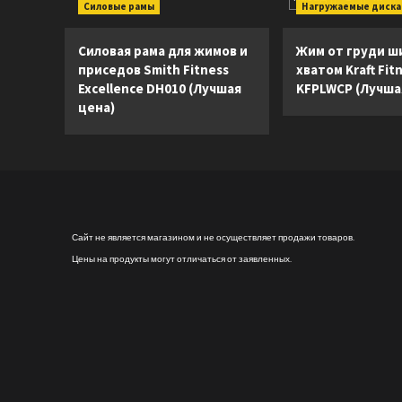
(Лучшая
Силовые рамы
Нагружаемые диск
записей
цена)
Силовая рама для жимов и
Жим от груди ш
приседов Smith Fitness
хватом Kraft Fit
Excellence DH010 (Лучшая
KFPLWCP (Лучша
цена)
Сайт не является магазином и не осуществляет продажи товаров.
Цены на продукты могут отличаться от заявленных.