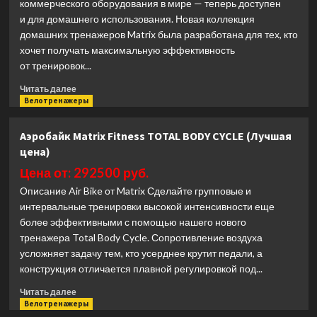
коммерческого оборудования в мире — теперь доступен
и для домашнего использования. Новая коллекция
домашних тренажеров Matrix была разработана для тех, кто
хочет получать максимальную эффективность
от тренировок...
Прочитать
Читать далее
больше
Велотренажеры
о
Горизонтальный
Аэробайк Matrix Fitness TOTAL BODY CYCLE (Лучшая
тренажер
цена)
Matrix
Fitness
Цена от: 292500 руб.
R50XIR
Описание Air Bike от Matrix Сделайте групповые и
(Лучшая
интервальные тренировки высокой интенсивности еще
цена)
более эффективными с помощью нашего нового
тренажера Total Body Cycle. Сопротивление воздуха
усложняет задачу тем, кто усерднее крутит педали, а
конструкция отличается плавной регулировкой под...
Прочитать
Читать далее
больше
Велотренажеры
о