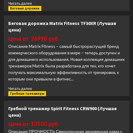
Прочитать
Читать далее
больше
Беговые дорожки
о
Беговая
Беговая дорожка Matrix Fitness TF30XR (Лучшая
дорожка
цена)
Spirit
Fitness
Цена от: 26990 руб.
XT285
Описание Matrix Fitness – самый быстрорастущий бренд
BLACK
коммерческого оборудования в мире – теперь доступен и
(Лучшая
для домашнего использования. Новая коллекция домашних
цена)
тренажеров Matrix была разработана для тех, кто хочет
получать максимальную эффективность от тренировок, к
которым они привыкли в фитнес...
Прочитать
Читать далее
больше
Гребные тренажеры
о
Беговая
Гребной тренажер Spirit Fitness CRW900 (Лучшая
дорожка
цена)
Matrix
Fitness
Цена от: 10500 руб.
TF30XR
Описание ПРОЧНОСТЬ Сверхпрочная деревянная рама с
(Лучшая