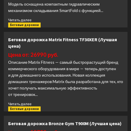
Модель оснащена компактным гидравлическим
механизмом складывания SmartFold с функцией...
Прочитать
Читать далее
больше
Беговые дорожки
о
Беговая
Беговая дорожка Matrix Fitness TF30XER (Лучшая
дорожка
цена)
CardioPower
T45
Цена от: 26990 руб.
(Лучшая
Описание Matrix Fitness — самый быстрорастущий бренд
цена)
коммерческого оборудования в мире — теперь доступен
и для домашнего использования. Новая коллекция
домашних тренажеров Matrix была разработана для тех, кто
хочет получать максимальную эффективность
от тренировок...
Прочитать
Читать далее
больше
Беговые дорожки
о
Беговая
Беговая дорожка Bronze Gym T900M (Лучшая цена)
дорожка
Matrix