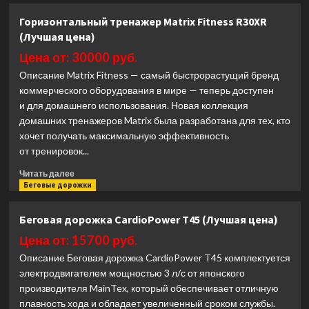
Аэробайк
Горизонтальный тренажер Matrix Fitness R30XR
Matrix
(Лучшая цена)
Fitness
TOTAL
Цена от: 30000 руб.
BODY
Описание Matrix Fitness — самый быстрорастущий бренд
CYCLE
коммерческого оборудования в мире — теперь доступен
(Лучшая
и для домашнего использования. Новая коллекция
цена)
домашних тренажеров Matrix была разработана для тех, кто
хочет получать максимальную эффективность
от тренировок...
Прочитать
Читать далее
больше
Беговые дорожки
о
Горизонтальный
Беговая дорожка CardioPower T45 (Лучшая цена)
тренажер
Matrix
Цена от: 15700 руб.
Fitness
Описание Беговая дорожка CardioPower T45 комплектуется
R30XR
электродвигателем мощностью 3 л/с от японского
(Лучшая
производителя MainTex, который обеспечивает отличную
цена)
плавность хода и обладает увеличенный сроком службы.