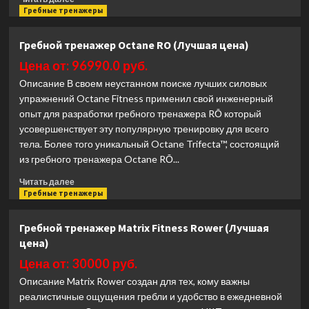
больше
Гребные тренажеры
о
Гребной
Гребной тренажер Octane RO (Лучшая цена)
тренажер
Matrix
Цена от: 96990.0 руб.
Fitness
Описание В своем неустанном поиске лучших силовых
RXP-
упражнений Octane Fitness применил свой инженерный
WF
опыт для разработки гребного тренажера RŌ который
(Лучшая
усовершенствует эту популярную тренировку для всего
цена)
тела. Более того уникальный Octane Trifecta™, состоящий
из гребного тренажера Octane RŌ...
Прочитать
Читать далее
больше
Гребные тренажеры
о
Гребной
Гребной тренажер Matrix Fitness Rower (Лучшая
тренажер
цена)
Octane
RO
Цена от: 30000 руб.
(Лучшая
Описание Matrix Rower создан для тех, кому важны
цена)
реалистичные ощущения гребли и удобство в ежедневной