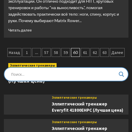
эксплуатации. Он отлично подходит для HIIT, круговых
тренировок и работы “на выносливость”, помогая
задействовать практически всё тело: ноги, спину, корпус и
руки. Почему выбирают Matrix Rower...
Прочитать
Читать далее
больше
о
Гребной
Пагинация
тренажер
Назад
1
…
57
58
59
60
61
62
63
Далее
Matrix
записей
Fitness
Эллиптические тренажеры
Rower
Эллиптический тренажер DFC E8745T
(Лучшая
(Лучшая цена)
цена)
Эллиптические тренажеры
Эллиптический тренажер
Everyfit 41800EHPC (Лучшая цена)
Эллиптические тренажеры
Эллиптический тренажер