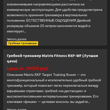
алюминиевыми направляющими рассчитана на
цена)
коммерческую эксплуатацию. Для удобства предусмотрена
возможность хранения тренажера в вертикальное
положении. ЕСТЕСТВЕННЫЕ ОЩУЩЕНИЯ Двойной
резервуар объемом 20 литров наполняется водой и
имитирует...
Прочитать
Читать далее
больше
Гребные тренажеры
о
Гребной
Гребной тренажер Matrix Fitness RXP-WF (Лучшая
тренажер
цена)
Spirit
Fitness
Цена от: 30000 руб.
CRW900
Описание Matrix RXP Target Training Rower — это
(Лучшая
многофункциональный и исключительно удобный гребной
цена)
тренажёр, который помогает легко переключаться между
взрывными спринтами, греблей «на дистанцию» и
высокоинтенсивными интервальными тренировками. Его
ключевая «фишка» — целевая консоль: вы задаёте...
Прочитать
Читать далее