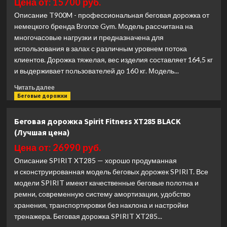
Цена от: 15700 руб.
Fitness
Описание T900M - профессиональная беговая дорожка от
TF30XER
немецкого бренда Bronze Gym. Модель рассчитана на
(Лучшая
многочасовые нагрузки и предназначена для
цена)
использования в залах с различным уровнем потока
клиентов. Дорожка тяжелая, вес изделия составляет 164,5 кг
и выдерживает пользователей до 160 кг. Модель...
Прочитать
Читать далее
больше
Беговые дорожки
о
Беговая
Беговая дорожка Spirit Fitness XT285 BLACK
дорожка
(Лучшая цена)
Bronze
Gym
Цена от: 26990 руб.
T900M
Описание SPIRIT XT285 — хорошо продуманная
(Лучшая
и сконструированная модель беговых дорожек SPIRIT. Все
цена)
модели SPIRIT имеют качественные беговые полотна и
ремни, современную систему амортизации, удобство
хранения, транспортировки без наклона и настройки
тренажера. Беговая дорожка SPIRIT XT285...